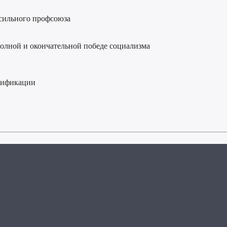
 сильного профсоюза
полной и окончательной победе социализма
ацификации