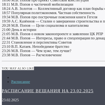
18:06 М.В. Попов про проект Советской конституции
18:11 М.В. Попов о частичной мобилизации
18:24 А.В. Золотов — Коллективный договор как план борьбы
18:57 Популярная политэкономия. Частная собственность
19:34 М.В. Попов про построчные пояснения книги Гегеля
19:59 А.С. Казённов — Сталин о завершении строительства и 
20:28 М.В. Попов — Цели социализма и капитализма
21:00 День в истории
21:05 М.В. Попов о новом законопроекте и заявлении ЦК РПР
21:44 М.В. Попов — Интересы, право и спецоперация по ден
22:31 Становление и перспективы Советов
23:10 В.П. Катаев. Непобедимое братство
23:26 М.В. Попов — Чем хуже, тем лучше?
23:38 М.В. Попов — Расчеловечение
YOU MAY ALSO LIKE
Расписание
РАСПИСАНИЕ ВЕЩАНИЯ НА 23.02.2025
23.02.2025