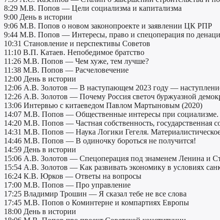
8:29 М.В. Попов — Цели социализма и капитализма
9:00 День в истории
9:06 М.В. Попов о новом законопроекте и заявлении ЦК РПР
9:44 М.В. Попов — Интересы, право и спецоперация по дена
10:31 Становление и перспективы Советов
11:10 В.П. Катаев. Непобедимое братство
11:26 М.В. Попов — Чем хуже, тем лучше?
11:38 М.В. Попов — Расчеловечение
12:00 День в истории
12:06 А.В. Золотов — В наступающем 2023 году — наступление
12:26 А.В. Золотов — Почему Россия светоч буржуазной демок
13:06 Интервью с китаеведом Павлом Мартыновым (2020)
14:07 М.В. Попов — Общественные интересы при социализме. 
14:20 М.В. Попов — Частная собственность, государственная с
14:31 М.В. Попов — Наука Логики Гегеля. Материалистическо
14:46 М.В. Попов — В одиночку бороться не получится!
14:59 День в истории
15:06 А.В. Золотов — Спецоперация под знаменем Ленина и С
15:54 А.В. Золотов — Как развивать экономику в условиях са
16:24 К.В. Юрков — Ответы на вопросы
17:00 М.В. Попов — Про управление
17:25 Владимир Трошин — Я сказал тебе не все слова
17:45 М.В. Попов о Коминтерне и компартиях Европы
18:00 День в истории