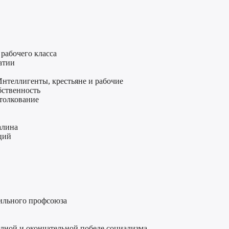
рабочего класса
атии
нтеллигенты, крестьяне и рабочие
бственность
 толкование
алина
ций
сильного профсоюза
олной и окончательной победе социализма