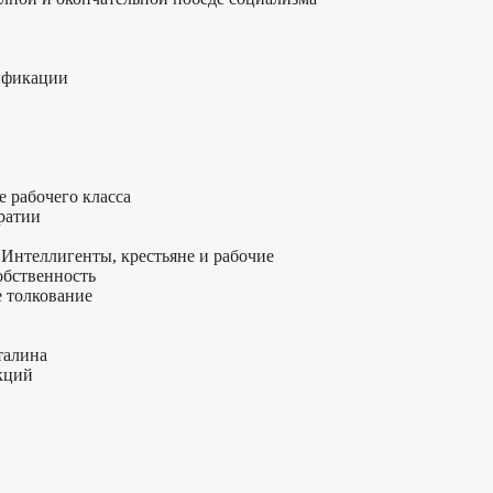
цификации
 рабочего класса
ратии
Интеллигенты, крестьяне и рабочие
обственность
е толкование
талина
нкций