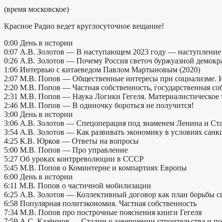
(время московское)
Красное Радио ведет круглосуточное вещание!
0:00 День в истории
0:07 А.В. Золотов — В наступающем 2023 году — наступление 
0:26 А.В. Золотов — Почему Россия светоч буржуазной демокр
1:06 Интервью с китаеведом Павлом Мартыновым (2020)
2:07 М.В. Попов — Общественные интересы при социализме. И
2:20 М.В. Попов — Частная собственность, государственная со
2:31 М.В. Попов — Наука Логики Гегеля. Материалистическое
2:46 М.В. Попов — В одиночку бороться не получится!
3:00 День в истории
3:06 А.В. Золотов — Спецоперация под знаменем Ленина и Ст
3:54 А.В. Золотов — Как развивать экономику в условиях санк
4:25 К.В. Юрков — Ответы на вопросы
5:00 М.В. Попов — Про управление
5:27 Об уроках контрреволюции в СССР
5:45 М.В. Попов о Коминтерне и компартиях Европы
6:00 День в истории
6:11 М.В. Попов о частичной мобилизации
6:25 А.В. Золотов — Коллективный договор как план борьбы 
6:58 Популярная политэкономия. Частная собственность
7:34 М.В. Попов про построчные пояснения книги Гегеля
7:59 А.С. Казённов — Сталин о завершении строительства и п