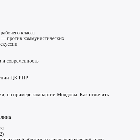
рабочего класса
а — против коммунистических
искуссии
 и современность
лении ЦК РПР
ии, на примере компартии Молдовы. Как отличить
алина
сы
2)
нинградской области за улучшение условий труда