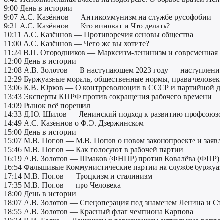
9:00 День в истории
9:07 А.С. Казённов — Антикоммунизм на службе русофобии
9:21 А.С. Казённов — Кто виноват и Что делать?
10:11 А.С. Казённов — Противоречия основы общества
11:00 А.С. Казённов — Чего же вы хотите?
11:24 В.П. Огородников — Марксизм-ленинизм и современная 
12:00 День в истории
12:08 А.В. Золотов — В наступающем 2023 году — наступление
12:29 Буржуазные мораль, общественные нормы, права челове
13:06 К.В. Юрков — О контрреволюции в СССР и партийной 
13:43 Эксперты КПРФ против сокращения рабочего времени
14:09 Рынок всё порешил
14:33 Д.Ю. Шилов — Ленинский подход к развитию профсоюзо
14:49 А.С. Казённов о Ф.Э. Дзержинском
15:00 День в истории
15:07 М.В. Попов — М.В. Попов о новом законопроекте и зая
15:46 М.В. Попов — Как голосуют в рабочей партии
16:19 А.В. Золотов — Шмаков (ФНПР) против Ковалёва (ФПР)
16:54 Фальшивые Коммунистические партии на службе буржуа
17:14 М.В. Попов — Троцкизм и сталинизм
17:35 М.В. Попов — про Человека
18:00 День в истории
18:07 А.В. Золотов — Спецоперация под знаменем Ленина и С
18:55 А.В. Золотов — Красный флаг чемпиона Карпова