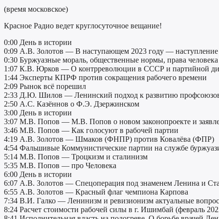
(время московское)
Красное Радио ведет круглосуточное вещание!
0:00 День в истории
0:09 А.В. Золотов — В наступающем 2023 году — наступление 
0:30 Буржуазные мораль, общественные нормы, права человек
1:07 К.В. Юрков — О контрреволюции в СССР и партийной д
1:44 Эксперты КПРФ против сокращения рабочего времени
2:09 Рынок всё порешил
2:33 Д.Ю. Шилов — Ленинский подход к развитию профсоюзов
2:50 А.С. Казённов о Ф.Э. Дзержинском
3:00 День в истории
3:07 М.В. Попов — М.В. Попов о новом законопроекте и заяв
3:46 М.В. Попов — Как голосуют в рабочей партии
4:19 А.В. Золотов — Шмаков (ФНПР) против Ковалёва (ФПР)
4:54 Фальшивые Коммунистические партии на службе буржуаз
5:14 М.В. Попов — Троцкизм и сталинизм
5:35 М.В. Попов — про Человека
6:00 День в истории
6:07 А.В. Золотов — Спецоперация под знаменем Ленина и Ст
6:55 А.В. Золотов — Красный флаг чемпиона Карпова
7:34 В.И. Галко — Ленинизм и ревизионизм актуальные вопро
8:24 Расчет стоимости рабочей силы в г. Ишимбай (февраль 202
8:41 Исполнительная власть на подогреве. О борьбе врачей Ле