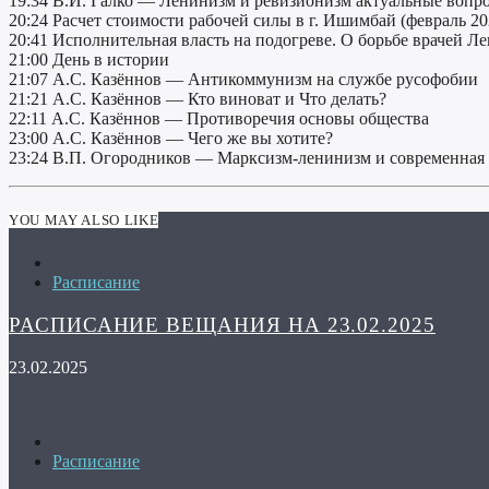
19:34 В.И. Галко — Ленинизм и ревизионизм актуальные вопр
20:24 Расчет стоимости рабочей силы в г. Ишимбай (февраль 20
20:41 Исполнительная власть на подогреве. О борьбе врачей Л
21:00 День в истории
21:07 А.С. Казённов — Антикоммунизм на службе русофобии
21:21 А.С. Казённов — Кто виноват и Что делать?
22:11 А.С. Казённов — Противоречия основы общества
23:00 А.С. Казённов — Чего же вы хотите?
23:24 В.П. Огородников — Марксизм-ленинизм и современная 
YOU MAY ALSO LIKE
Расписание
РАСПИСАНИЕ ВЕЩАНИЯ НА 23.02.2025
23.02.2025
Расписание