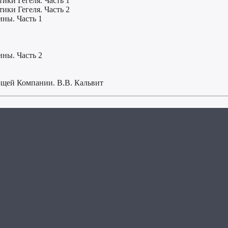
ики Гегеля. Часть 1
ики Гегеля. Часть 2
ны. Часть 1
ны. Часть 2
ующей Компании. В.В. Кальвит