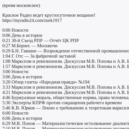
(время московское)
Красное Радио ведет круглосуточное вещание!
https://myradio24.com/zuek1917
0:00 Новости
0:06 День в истории
0:21 30-й Съезд РПР — Отчёт ЦК РПР
0:27 М.Бернес — Москвичи
0:29 Б.Н. Гавшин — Возрождение отечественной промышленн
1:04 Г. Отс — За фабричной заставой
1:08 Марксизм и ревизионизм. Дискуссия М.В. Попова и А.В. Б
1:57 Марксизм и ревизионизм. Дискуссия М.В. Попова и А.В. Б
3:00 Новости
3:06 День в истории
3:20 Обзор газеты «Народная правда» №194
3:33 Марксизм и ревизионизм. Дискуссия М.В. Попова и А.В. Б
4:21 Марксизм и ревизионизм. Дискуссия М.В. Попова и А.В. Б
4:46 Буржуазные мораль, общественные нормы, права человек
5:30 Эксперты КПРФ против сокращения рабочего времени
5:46 К.В. Юрков — Ленин о требованиях к теоретикам марксиз
6:00 Новости
6:06 День в истории
6:29 М.В. Попов — Материалистическое истолкование диалекти
7:10 М.В. Попов — Материалистическое истолкование диалекти