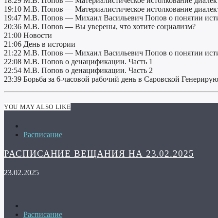
18:29 М.В. Попов — Материалистическое истолкование диалект
19:10 М.В. Попов — Материалистическое истолкование диалект
19:47 М.В. Попов — Михаил Васильевич Попов о понятии исти
20:36 М.В. Попов — Вы уверены, что хотите социализм?
21:00 Новости
21:06 День в истории
21:22 М.В. Попов — Михаил Васильевич Попов о понятии исти
22:08 М.В. Попов о денацификации. Часть 1
22:54 М.В. Попов о денацификации. Часть 2
23:39 Борьба за 6-часовой рабочий день в Саровской Генерир
YOU MAY ALSO LIKE
Расписание
РАСПИСАНИЕ ВЕЩАНИЯ НА 23.02.2025
23.02.2025
Расписание