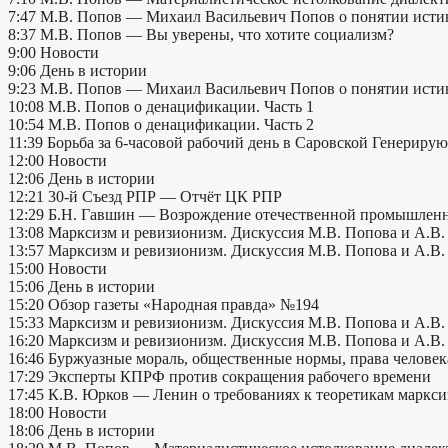
7:47 М.В. Попов — Михаил Васильевич Попов о понятии истин
8:37 М.В. Попов — Вы уверены, что хотите социализм?
9:00 Новости
9:06 День в истории
9:23 М.В. Попов — Михаил Васильевич Попов о понятии истин
10:08 М.В. Попов о денацификации. Часть 1
10:54 М.В. Попов о денацификации. Часть 2
11:39 Борьба за 6-часовой рабочий день в Саровской Генерир
12:00 Новости
12:06 День в истории
12:21 30-й Съезд РПР — Отчёт ЦК РПР
12:29 Б.Н. Гавшин — Возрождение отечественной промышлен
13:08 Марксизм и ревизионизм. Дискуссия М.В. Попова и А.В. 
13:57 Марксизм и ревизионизм. Дискуссия М.В. Попова и А.В. 
15:00 Новости
15:06 День в истории
15:20 Обзор газеты «Народная правда» №194
15:33 Марксизм и ревизионизм. Дискуссия М.В. Попова и А.В. 
16:20 Марксизм и ревизионизм. Дискуссия М.В. Попова и А.В. 
16:46 Буржуазные мораль, общественные нормы, права челове
17:29 Эксперты КПРФ против сокращения рабочего времени
17:45 К.В. Юрков — Ленин о требованиях к теоретикам маркси
18:00 Новости
18:06 День в истории