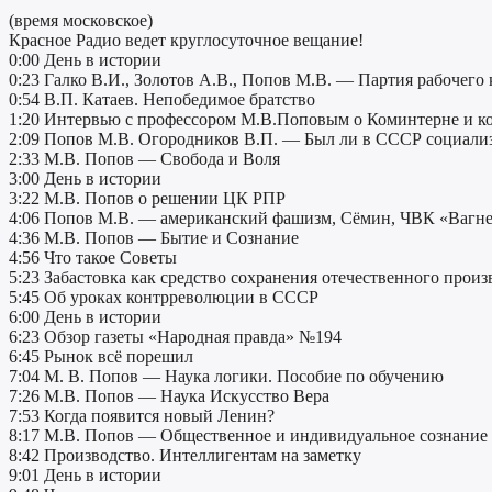
(время московское)
Красное Радио ведет круглосуточное вещание!
0:00 День в истории
0:23 Галко В.И., Золотов А.В., Попов М.В. — Партия рабочего к
0:54 В.П. Катаев. Непобедимое братство
1:20 Интервью c профессором М.В.Поповым о Коминтерне и к
2:09 Попов М.В. Огородников В.П. — Был ли в СССР социали
2:33 М.В. Попов — Свобода и Воля
3:00 День в истории
3:22 М.В. Попов о решении ЦК РПР
4:06 Попов М.В. — американский фашизм, Сёмин, ЧВК «Вагнер
4:36 М.В. Попов — Бытие и Сознание
4:56 Что такое Советы
5:23 Забастовка как средство сохранения отечественного произв
5:45 Об уроках контрреволюции в СССР
6:00 День в истории
6:23 Обзор газеты «Народная правда» №194
6:45 Рынок всё порешил
7:04 М. В. Попов — Наука логики. Пособие по обучению
7:26 М.В. Попов — Наука Искусство Вера
7:53 Когда появится новый Ленин?
8:17 М.В. Попов — Общественное и индивидуальное сознание
8:42 Производство. Интеллигентам на заметку
9:01 День в истории