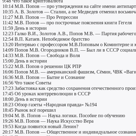
9:48 Что такое криптовалюта
10:14 М.В. Попов — про утверждения на сайте имени антипар
10:35 А. В. Золотов — Сталин, а не Медведев отменил восьмич
11:27 М.В. Попов — Про Репрессии
11:42 М.В. Попов — про построчные пояснения книги Гегеля
11:59 День в истории
12:23 Галко В.И., Золотов А.В., Попов М.В. — Партия рабочего 
12:54 В.П. Катаев. Непобедимое братство
13:20 Интервью c профессором М.В.Поповым о Коминтерне и 
14:09 Попов М.В. Огородников В.П. — Был ли в СССР социал
14:33 М.В. Попов — Свобода и Воля
15:00 День в истории
15:22 М.В. Попов о решении ЦК РПР
16:06 Попов М.В. — американский фашизм, Сёмин, ЧВК «Вагне
16:36 М.В. Попов — Бытие и Сознание
16:56 Что такое Советы
17:23 Забастовка как средство сохранения отечественного произ
17:45 Об уроках контрреволюции в СССР
18:00 День в истории
18:23 Обзор газеты «Народная правда» №194
18:45 Рынок всё порешил
19:04 М. В. Попов — Наука логики. Пособие по обучению
19:26 М.В. Попов — Наука Искусство Вера
19:53 Когда появится новый Ленин?
20:17 М.В. Попов — Общественное и индивидуальное сознани