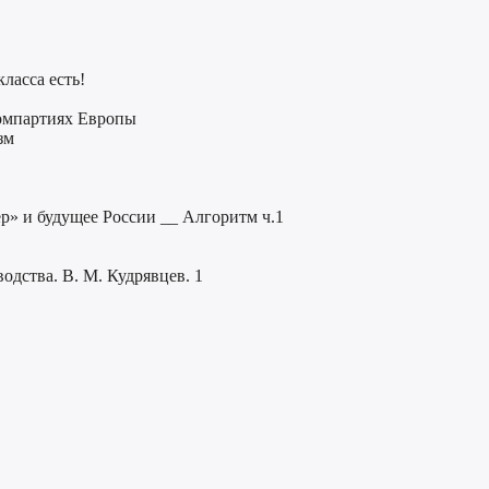
ласса есть!
омпартиях Европы
зм
» и будущее России __ Алгоритм ч.1
одства. В. М. Кудрявцев. 1