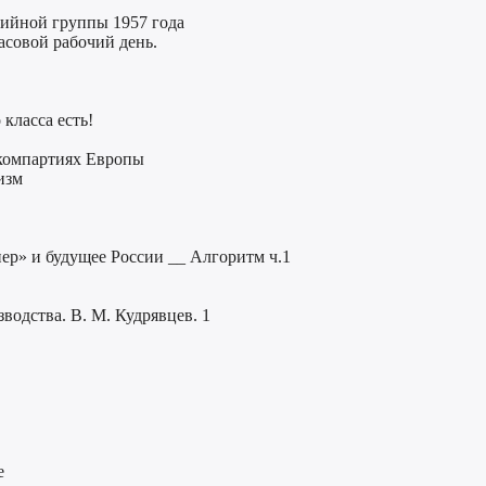
тийной группы 1957 года
асовой рабочий день.
класса есть!
компартиях Европы
изм
р» и будущее России __ Алгоритм ч.1
водства. В. М. Кудрявцев. 1
е