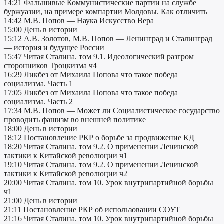
14:21 Фальшивые Коммунистические партии на службе
буржуазии, на примере компартии Молдовы. Как отличить
14:42 М.В. Попов — Наука Искусство Вера
15:00 День в истории
15:12 А.В. Золотов, М.В. Попов — Ленинград и Сталинград
— история и будущее России
15:47 Читая Сталина. том 9.1. Идеологический разгром
сторонников Троцкизма ч4
16:29 Ликбез от Михаила Попова что такое победа
социализма. Часть 1
17:05 Ликбез от Михаила Попова что такое победа
социализма. Часть 2
17:34 М.В. Попов — Может ли Социалистическое государство
проводить фашизм во внешней политике
18:00 День в истории
18:12 Постановление РКР о борьбе за продвижение КД
18:20 Читая Сталина. том 9.2. О применении Ленинской
тактики к Китайской революции ч1
19:10 Читая Сталина. том 9.2. О применении Ленинской
тактики к Китайской революции ч2
20:00 Читая Сталина. том 10. Урок внутрипартийной борьбы
ч1
21:00 День в истории
21:11 Постановление РКР об использовании СОУТ
21:16 Читая Сталина. том 10. Урок внутрипартийной борьбы