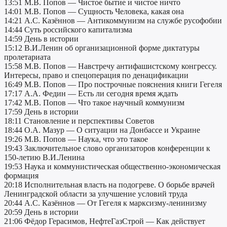
13:51 М.В. Попов — Чистое бытие и чистое ничто
14:01 М.В. Попов — Сущность Человека, какая она
14:21 А.С. Казённов — Антикоммунизм на службе русофобии
14:44 Суть российского капитализма
14:59 День в истории
15:12 В.И.Ленин об организационной форме диктатуры
пролетариата
15:58 М.В. Попов — Навстречу антифашистскому конгрессу.
Интересы, право и спецоперация по денацификации
16:49 М.В. Попов — Про построчные пояснения книги Гегеля
17:17 А.А. Федин — Есть ли сегодня время ждать
17:42 М.В. Попов — Что такое научный коммунизм
17:59 День в истории
18:11 Становление и перспективы Советов
18:44 О.А. Мазур — О ситуации на Донбассе и Украине
19:26 М.В. Попов — Наука, что это такое
19:43 Заключительное слово организаторов конференции к
150-летию В.И.Ленина
19:53 Наука и коммунистическая общественно-экономическая
формация
20:18 Исполнительная власть на подогреве. О борьбе врачей
Ленинградской области за улучшение условий труда
20:44 А.С. Казённов — От Гегеля к марксизму-ленинизму
20:59 День в истории
21:06 Фёдор Герасимов, НефтеГазСтрой — Как действует