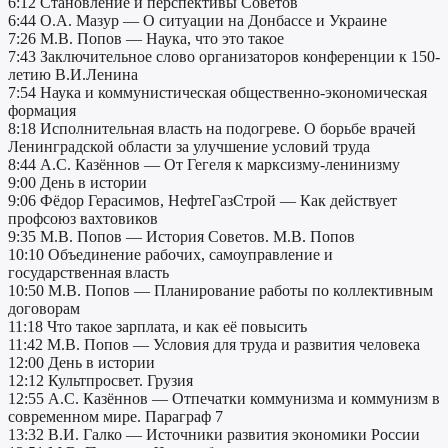
6:12 Становление и перспективы Советов
6:44 О.А. Мазур — О ситуации на Донбассе и Украине
7:26 М.В. Попов — Наука, что это такое
7:43 Заключительное слово организаторов конференции к 150-
летию В.И.Ленина
7:54 Наука и коммунистическая общественно-экономическая
формация
8:18 Исполнительная власть на подогреве. О борьбе врачей
Ленинградской области за улучшение условий труда
8:44 А.С. Казённов — От Гегеля к марксизму-ленинизму
9:00 День в истории
9:06 Фёдор Герасимов, НефтеГазСтрой — Как действует
профсоюз вахтовиков
9:35 М.В. Попов — История Советов. М.В. Попов
10:10 Объединение рабочих, самоуправление и
государственная власть
10:50 М.В. Попов — Планирование работы по коллективным
договорам
11:18 Что такое зарплата, и как её повысить
11:42 М.В. Попов — Условия для труда и развития человека
12:00 День в истории
12:12 Культпросвет. Грузия
12:55 А.С. Казённов — Отпечатки коммунизма и коммунизм в
современном мире. Параграф 7
13:32 В.И. Галко — Источники развития экономики России