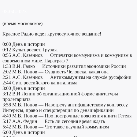
08.04.2023
(время московское)
Красное Радио ведет круглосуточное вещание!
0:00 День в истории
0:12 Культпросвет. Грузия.
0:55 А.С. Казённов — Отпечатки коммунизма и коммунизм в
современном мире. Параграф 7
1:33 В.И. Галко — Источники развития экономики России
2:02 М.В. Попов — Сущность Человека, какая она
2:21 А.С. Казённов — Антикоммунизм на службе русофобии
2:44 Суть российского капитализма
3:00 День в истории
3:12 В.И.Ленин об организационной форме диктатуры
пролетариата
3:58 М.В. Попов — Навстречу антифашистскому конгрессу.
Интересы, право и спецоперация по денацификации
4:49 М.В. Попов — Про построчные пояснения книги Гегеля
5:17 А.А. Федин — Есть ли сегодня время ждать
5:42 М.В. Попов — Что такое научный коммунизм
6:00 День в истории