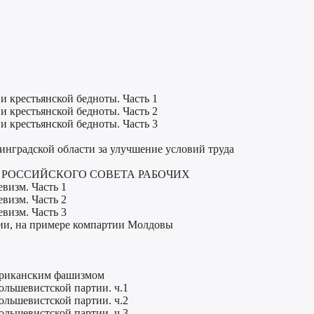
и крестьянской бедноты. Часть 1
и крестьянской бедноты. Часть 2
и крестьянской бедноты. Часть 3
нинградской области за улучшение условий труда
И РОССИЙСКОГО СОВЕТА РАБОЧИХ
визм. Часть 1
визм. Часть 2
визм. Часть 3
ии, на примере компартии Молдовы
мериканским фашизмом
ольшевистской партии. ч.1
ольшевистской партии. ч.2
ольшевистской партии. ч.3