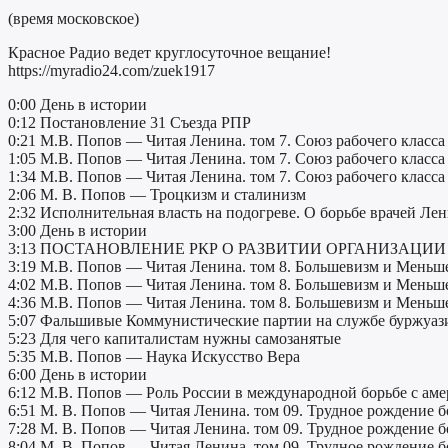
(время московское)
Красное Радио ведет круглосуточное вещание!
https://myradio24.com/zuek1917
0:00 День в истории
0:12 Постановление 31 Съезда РПР
0:21 М.В. Попов — Читая Ленина. том 7. Союз рабочего класса 
1:05 М.В. Попов — Читая Ленина. том 7. Союз рабочего класса 
1:34 М.В. Попов — Читая Ленина. том 7. Союз рабочего класса 
2:06 М. В. Попов — Троцкизм и сталинизм
2:32 Исполнительная власть на подогреве. О борьбе врачей Ле
3:00 День в истории
3:13 ПОСТАНОВЛЕНИЕ РКР О РАЗВИТИИ ОРГАНИЗАЦИ
3:19 М.В. Попов — Читая Ленина. том 8. Большевизм и Меньше
4:02 М.В. Попов — Читая Ленина. том 8. Большевизм и Меньше
4:36 М.В. Попов — Читая Ленина. том 8. Большевизм и Меньше
5:07 Фальшивые Коммунистические партии на службе буржуаз
5:23 Для чего капиталистам нужны самозанятые
5:35 М.В. Попов — Наука Искусство Вера
6:00 День в истории
6:12 М.В. Попов — Роль России в международной борьбе с а
6:51 М. В. Попов — Читая Ленина. том 09. Трудное рождение б
7:28 М. В. Попов — Читая Ленина. том 09. Трудное рождение б
8:04 М. В. Попов — Читая Ленина. том 09. Трудное рождение б