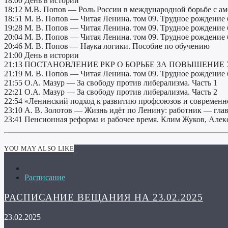
18:00 День в истории
18:12 М.В. Попов — Роль России в международной борьбе с 
18:51 М. В. Попов — Читая Ленина. том 09. Трудное рождение 
19:28 М. В. Попов — Читая Ленина. том 09. Трудное рождение 
20:04 М. В. Попов — Читая Ленина. том 09. Трудное рождение 
20:46 М. В. Попов — Наука логики. Пособие по обучению
21:00 День в истории
21:13 ПОСТАНОВЛЕНИЕ РКР О БОРЬБЕ ЗА ПОВЫШЕНИ
21:19 М. В. Попов — Читая Ленина. том 09. Трудное рождение 
21:55 О.А. Мазур — За свободу против либерализма. Часть 1
22:21 О.А. Мазур — За свободу против либерализма. Часть 2
22:54 «Ленинский подход к развитию профсоюзов и современ
23:10 А. В. Золотов — Жизнь идёт по Ленину: работник — гла
23:41 Пенсионная реформа и рабочее время. Клим Жуков, Але
YOU MAY ALSO LIKE
Расписание
РАСПИСАНИЕ ВЕЩАНИЯ НА 23.02.2025
23.02.2025