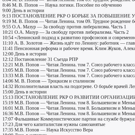
8:46 М. В. Попов — Наука логики. Пособие по обучению
9:00 День в истории
9:13 ПОСТАНОВЛЕНИЕ РКР О БОРЬБЕ ЗА ПОВЫШЕНИЕ
9:19 М. В. Попов — Читая Ленина. том 09. Трудное рождение б
9:55 О.А. Мазур — За свободу против либерализма. Часть 1
10:21 О.А. Мазур — За свободу против либерализма. Часть 2
10:54 «Ленинский подход к развитию профсоюзов и современ
11:10 А. В. Золотов — Жизнь идёт по Ленину: работник — гла
11:41 Пенсионная реформа и рабочее время. Клим Жуков, Але
12:00 День в истории
12:12 Постановление 31 Съезда РПР
12:21 М.В. Попов — Читая Ленина. том 7. Союз рабочего класса
13:05 М.В. Попов — Читая Ленина. том 7. Союз рабочего класса
13:33 М.В. Попов — Читая Ленина. том 7. Союз рабочего класса
14:06 М. В. Попов — Троцкизм и сталинизм
14:32 Исполнительная власть на подогреве. О борьбе врачей Л
15:00 День в истории
15:13 ПОСТАНОВЛЕНИЕ РКР О РАЗВИТИИ ОРГАНИЗАЦ
15:19 М.В. Попов — Читая Ленина. том 8. Большевизм и Меньш
16:01 М.В. Попов — Читая Ленина. том 8. Большевизм и Меньш
16:36 М.В. Попов — Читая Ленина. том 8. Большевизм и Меньш
17:07 Фальшивые Коммунистические партии на службе буржуа
17:23 Для чего капиталистам нужны самозанятые
17:35 М.В. Попов — Наука Искусство Вера