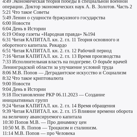
4:49 Экономическая теория победы в специальной военной
операции. Доктор экономических наук А. В. Золотов. Часть 2
5:21 Что такое Советы
5:49 Ленин о сущности буржуазного государства
6:00 Новости
6:04 День в Истории
6:19 Обзор газеты «Народная правда» №194
6:31 Читая КАПИТАЛ. кн. 2. гл. 11 Теория основного и
оборотного капитала. Рикардо
6:51 Читая КАПИТАЛ. кн. 2. гл. 12 Рабочий период
7:16 Читая КАПИТАЛ. кн. 2. гл. 13 Время производства
7:33 Исполнительная власть на подогреве. О борьбе врачей
Ленинградской области за улучшение условий труда
8:06 М.В. Попов — Деградантское искусство и Социализм
8:32 Что такое криптовалюта
9:00 Новости
9:04 День в Истории
9:18 Постановление РКР 06.11.2023 — Создание
инициативных групп
9:24 Читая КАПИТАЛ. кн. 2. гл. 14 Время обращения
9:39 Читая КАПИТАЛ. кн. 2. гл. 15 Влияние времени оборота
на величину авансируемого капитала
10:30 Попов М.В. — Про динамику цен
10:50 М. В. Попов — Троцкизм и сталинизм.
11:14 М.В. Попов — про Человека