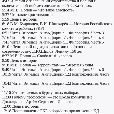
4:43 «Сталин о завершении строительства и полной и
окончательной победе социализма». А.С.Казённов.
5:14 М. В. Попов — Что такое гласность?
5:37 Что такое криптовалюта
5:59 День в истории
6:18 В.М. Кудрявцев, В.И. Шишкарёв — История Российского
комитета рабочих (РКР)
6:51 Читая Энгельса. Анти-Дюринг.1. Философия. Часть 3
7:16 Читая Энгельса. Анти-Дюринг.1. Философия. Часть 4
7:41 Читая Энгельса. Анти-Дюринг.1. Философия. Часть 5
8:10 «Ленинский подход к развитию профсоюзов и
современность». Д.Ю.Шилов. Ленину 150 лет.
8:32 М.В. Попов — Свободный человек
8:59 День в истории
9:18 М.В. Попов — Террористам — смертная казнь!
9:49 Читая Энгельса. Анти-Дюринг.1. Философия. Часть 6
10:19 Читая Энгельса. Анти-Дюринг.2.Политэкономия. Часть
1
10:43 Читая Энгельса. Анти-Дюринг.2.Политэкономия. Часть
2
11:16 Участие левых в буржуазных выборах
11:39 Почему профсоюзы — это школа коммунизма.
Докладывает Артём Сергеевич Иванюк.
12:00 День в истории
12:18 Постановление РКР о борьбе за продвижение КД