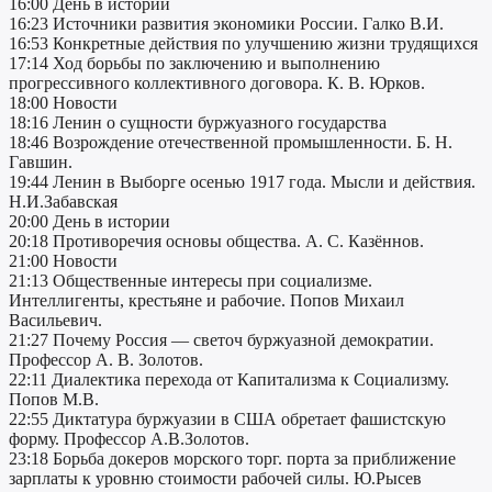
16:00 День в истории
16:23 Источники развития экономики России. Галко В.И.
16:53 Конкретные действия по улучшению жизни трудящихся
17:14 Ход борьбы по заключению и выполнению
прогрессивного коллективного договора. К. В. Юрков.
18:00 Новости
18:16 Ленин о сущности буржуазного государства
18:46 Возрождение отечественной промышленности. Б. Н.
Гавшин.
19:44 Ленин в Выборге осенью 1917 года. Мысли и действия.
Н.И.Забавская
20:00 День в истории
20:18 Противоречия основы общества. А. С. Казённов.
21:00 Новости
21:13 Общественные интересы при социализме.
Интеллигенты, крестьяне и рабочие. Попов Михаил
Васильевич.
21:27 Почему Россия — светоч буржуазной демократии.
Профессор А. В. Золотов.
22:11 Диалектика перехода от Капитализма к Социализму.
Попов М.В.
22:55 Диктатура буржуазии в США обретает фашистскую
форму. Профессор А.В.Золотов.
23:18 Борьба докеров морского торг. порта за приближение
зарплаты к уровню стоимости рабочей силы. Ю.Рысев