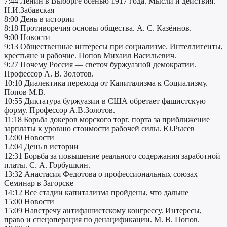
7:44 Ленин в Выборге осенью 1917 года. Мысли и действия.
Н.И.Забавская
8:00 День в истории
8:18 Противоречия основы общества. А. С. Казённов.
9:00 Новости
9:13 Общественные интересы при социализме. Интеллигенты,
крестьяне и рабочие. Попов Михаил Васильевич.
9:27 Почему Россия — светоч буржуазной демократии.
Профессор А. В. Золотов.
10:10 Диалектика перехода от Капитализма к Социализму.
Попов М.В.
10:55 Диктатура буржуазии в США обретает фашистскую
форму. Профессор А.В.Золотов.
11:18 Борьба докеров морского торг. порта за приближение
зарплаты к уровню стоимости рабочей силы. Ю.Рысев
12:00 Новости
12:04 День в истории
12:31 Борьба за повышение реального содержания заработной
платы. С. А. Горбушкин.
13:32 Анастасия Федотова о профессиональных союзах
Семинар в Загорске
14:12 Все стадии капитализма пройдены, что дальше
15:00 Новости
15:09 Навстречу антифашистскому конгрессу. Интересы,
право и спецоперация по денацификации. М. В. Попов.