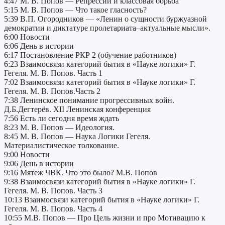
4:47 М. В. Попов — Репрессии и классовая борьба
5:15 М. В. Попов — Что такое гласность?
5:39 В.П. Огородников — «Ленин о сущности буржуазной
демократии и диктатуре пролетариата–актуальные мысли».
6:00 Новости
6:06 День в истории
6:17 Постановление РКР 2 (обучение работников)
6:23 Взаимосвязи категорий бытия в «Науке логики» Г.
Гегеля. М. В. Попов. Часть 1
7:02 Взаимосвязи категорий бытия в «Науке логики» Г.
Гегеля. М. В. Попов.Часть 2
7:38 Ленинское понимание прогрессивных войн.
Д.Б.Дегтерёв. XII Ленинская конференция
7:56 Есть ли сегодня время ждать
8:23 М. В. Попов — Идеология.
8:45 М. В. Попов — Наука Логики Гегеля.
Материалистическое толкование.
9:00 Новости
9:06 День в истории
9:16 Мятеж ЧВК. Что это было? М.В. Попов
9:38 Взаимосвязи категорий бытия в «Науке логики» Г.
Гегеля. М. В. Попов. Часть 3
10:13 Взаимосвязи категорий бытия в «Науке логики» Г.
Гегеля. М. В. Попов. Часть 4
10:55 М.В. Попов — Про Цель жизни и про Мотивацию к