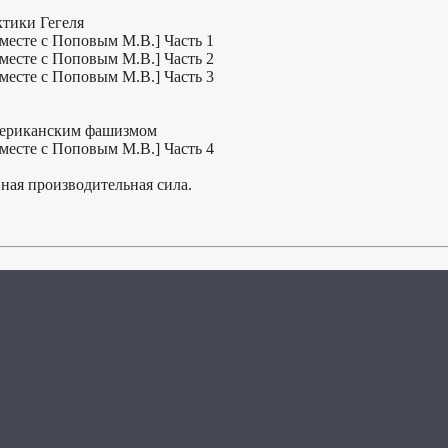
ктики Гегеля
вместе с Поповым М.В.] Часть 1
вместе с Поповым М.В.] Часть 2
вместе с Поповым М.В.] Часть 3
американским фашизмом
вместе с Поповым М.В.] Часть 4
ная производительная сила.