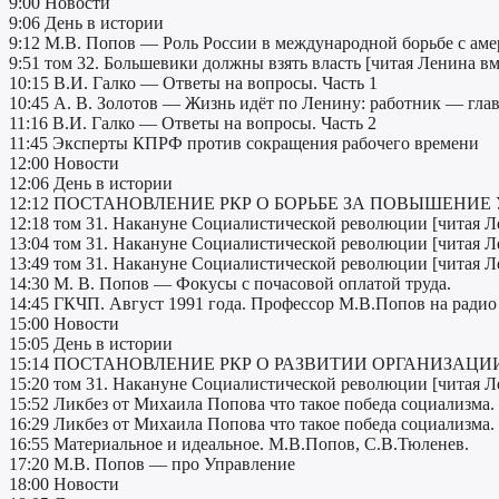
9:00 Новости
9:06 День в истории
9:12 М.В. Попов — Роль России в международной борьбе с а
9:51 том 32. Большевики должны взять власть [читая Ленина в
10:15 В.И. Галко — Ответы на вопросы. Часть 1
10:45 А. В. Золотов — Жизнь идёт по Ленину: работник — глав
11:16 В.И. Галко — Ответы на вопросы. Часть 2
11:45 Эксперты КПРФ против сокращения рабочего времени
12:00 Новости
12:06 День в истории
12:12 ПОСТАНОВЛЕНИЕ РКР О БОРЬБЕ ЗА ПОВЫШЕНИ
12:18 том 31. Накануне Социалистической революции [читая Л
13:04 том 31. Накануне Социалистической революции [читая Л
13:49 том 31. Накануне Социалистической революции [читая Л
14:30 М. В. Попов — Фокусы с почасовой оплатой труда.
14:45 ГКЧП. Август 1991 года. Профессор М.В.Попов на ради
15:00 Новости
15:05 День в истории
15:14 ПОСТАНОВЛЕНИЕ РКР О РАЗВИТИИ ОРГАНИЗАЦ
15:20 том 31. Накануне Социалистической революции [читая Л
15:52 Ликбез от Михаила Попова что такое победа социализма. 
16:29 Ликбез от Михаила Попова что такое победа социализма. 
16:55 Материальное и идеальное. М.В.Попов, С.В.Тюленев.
17:20 М.В. Попов — про Управление
18:00 Новости