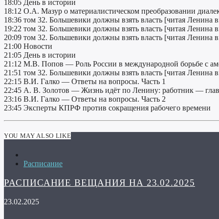
18:05 День в истории
18:12 О.А. Мазур о материалистическом преобразовании диале
18:36 том 32. Большевики должны взять власть [читая Ленина 
19:22 том 32. Большевики должны взять власть [читая Ленина 
20:09 том 32. Большевики должны взять власть [читая Ленина 
21:00 Новости
21:05 День в истории
21:12 М.В. Попов — Роль России в международной борьбе с 
21:51 том 32. Большевики должны взять власть [читая Ленина 
22:15 В.И. Галко — Ответы на вопросы. Часть 1
22:45 А. В. Золотов — Жизнь идёт по Ленину: работник — глав
23:16 В.И. Галко — Ответы на вопросы. Часть 2
23:45 Эксперты КПРФ против сокращения рабочего времени
YOU MAY ALSO LIKE
Расписание
РАСПИСАНИЕ ВЕЩАНИЯ НА 23.02.2025
23.02.2025