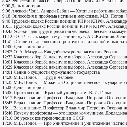
8:42 Репрессии и классовая борьба Попов Михаил Васильевич
9:00 День в истории
9:06 Алексей Чопа, Андрей Бабин — Хотят ли работники забас
9:18 Философия и проблема истины в марксизме. М.В. Попов. 
9:40 Трудовой кодекс России позиции РПР и КПРФ. Александр 
10:11 Трудовой кодекс России позиции РПР и КПРФ. Александр
10:43 Условия для труда и развития человека. “Беседы о комму
11:12 «От Гегеля к марксизму-ленинизму». А.С.Казённов. Ленин
11:41 «Сталин о завершении строительства и полной и окончат
12:00 День в истории
12:05 О. А. Мазур — Как добиться роста населения России
12:33 Классовая борьба накануне выборов. Александр Сергееви
13:01 Классовая борьба накануне выборов. Александр Сергееви
13:29 Классовая борьба накануне выборов. Александр Сергееви
14:01 Ленин о сущности буржуазного государства
14:20 М.В. Попов — Труд и Человек
14:35 М.В. Попов — Может ли Социалистическое государство
15:00 День в истории
15:06 Приглашение в Красный университет В. И. Галко
15:17 Вера и знание. Профессор Владимир Петрович Огородник
15:45 Вера и знание. Профессор Владимир Петрович Огородник
16:11 Вера и знание. Профессор Владимир Петрович Огородник
16:46 Почему профсоюзы — это школа коммунизма. Докладыва
17:10 Об уроках контрреволюции в СССР
17:36 М.В. Попов — Про Уничтожение и уничтожение частной с