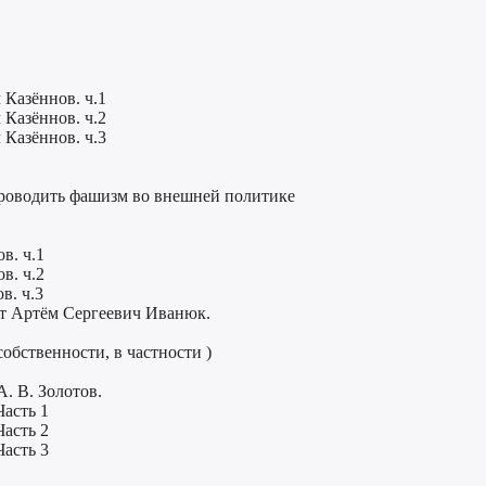
 Казённов. ч.1
 Казённов. ч.2
 Казённов. ч.3
проводить фашизм во внешней политике
в. ч.1
в. ч.2
в. ч.3
т Артём Сергеевич Иванюк.
бственности, в частности )
. В. Золотов.
Часть 1
Часть 2
Часть 3