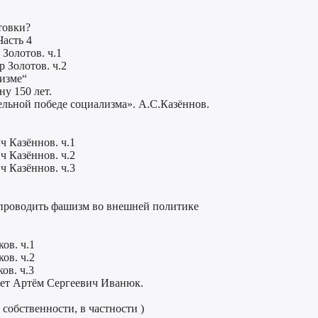
товки?
Часть 4
Золотов. ч.1
 Золотов. ч.2
низме“
у 150 лет.
ельной победе социализма». А.С.Казённов.
ч Казённов. ч.1
ч Казённов. ч.2
ч Казённов. ч.3
 проводить фашизм во внешней политике
ов. ч.1
ов. ч.2
ов. ч.3
ет Артём Сергеевич Иванюк.
обственности, в частности )