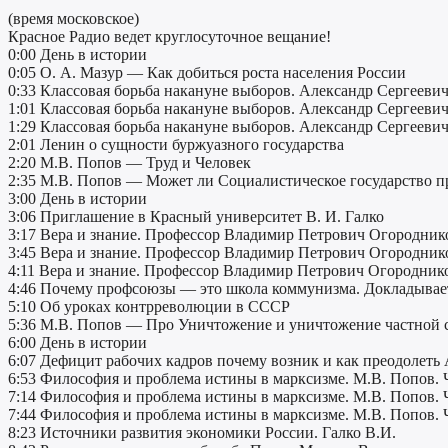
(время московское)
Красное Радио ведет круглосуточное вещание!
0:00 День в истории
0:05 О. А. Мазур — Как добиться роста населения России
0:33 Классовая борьба накануне выборов. Александр Сергеевич
1:01 Классовая борьба накануне выборов. Александр Сергеевич
1:29 Классовая борьба накануне выборов. Александр Сергеевич
2:01 Ленин о сущности буржуазного государства
2:20 М.В. Попов — Труд и Человек
2:35 М.В. Попов — Может ли Социалистическое государство 
3:00 День в истории
3:06 Приглашение в Красный университет В. И. Галко
3:17 Вера и знание. Профессор Владимир Петрович Огороднико
3:45 Вера и знание. Профессор Владимир Петрович Огороднико
4:11 Вера и знание. Профессор Владимир Петрович Огороднико
4:46 Почему профсоюзы — это школа коммунизма. Докладывае
5:10 Об уроках контрреволюции в СССР
5:36 М.В. Попов — Про Уничтожение и уничтожение частной со
6:00 День в истории
6:07 Дефицит рабочих кадров почему возник и как преодолеть А
6:53 Философия и проблема истины в марксизме. М.В. Попов. 
7:14 Философия и проблема истины в марксизме. М.В. Попов. 
7:44 Философия и проблема истины в марксизме. М.В. Попов. 
8:23 Источники развития экономики России. Галко В.И.