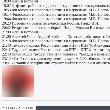
18:00 День в истории
18:07 Дефицит рабочих кадров почему возник и как преодолеть 
18:53 Философия и проблема истины в марксизме. М.В. Попов.
19:14 Философия и проблема истины в марксизме. М.В. Попов.
19:44 Философия и проблема истины в марксизме. М.В. Попов.
20:23 Источники развития экономики России. Галко В.И.
20:42 Репрессии и классовая борьба Попов Михаил Васильевич
21:00 День в истории
21:06 Алексей Чопа, Андрей Бабин — Хотят ли работники заба
21:18 Философия и проблема истины в марксизме. М.В. Попов.
21:40 Трудовой кодекс России позиции РПР и КПРФ. Александр
22:11 Трудовой кодекс России позиции РПР и КПРФ. Александр
22:43 Условия для труда и развития человека. “Беседы о комму
23:12 «От Гегеля к марксизму-ленинизму». А.С.Казённов. Лени
23:41 «Сталин о завершении строительства и полной и окончат
YOU MAY ALSO LIKE