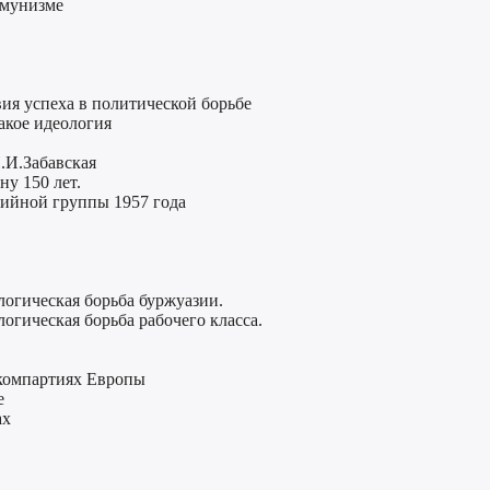
ммунизме
вия успеха в политической борьбе
акое идеология
.И.Забавская
ну 150 лет.
тийной группы 1957 года
логическая борьба буржуазии.
огическая борьба рабочего класса.
компартиях Европы
е
ах