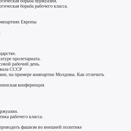
огическая борьба буржуазии.
гическая борьба рабочего класса.
омпартиях Европы
х
дарстве.
атуре пролетариата.
совой рабочий день.
азвала СССР
зии, на примере компартии Молдовы. Как отличить
енинская конференция
уржуазии.
тика рабочего класса.
 проводить фашизм во внешней политике