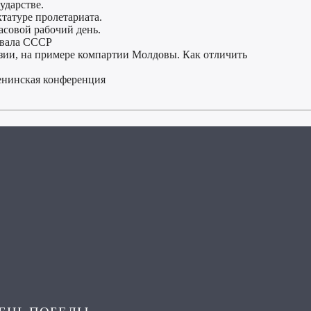
ударстве.
ктатуре пролетариата.
асовой рабочий день.
азвала СССР
зии, на примере компартии Молдовы. Как отличить
Ленинская конференция