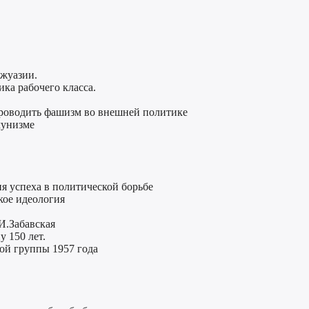
ржуазии.
ка рабочего класса.
проводить фашизм во внешней политике
мунизме
ия успеха в политической борьбе
кое идеология
И.Забавская
 150 лет.
ой группы 1957 года