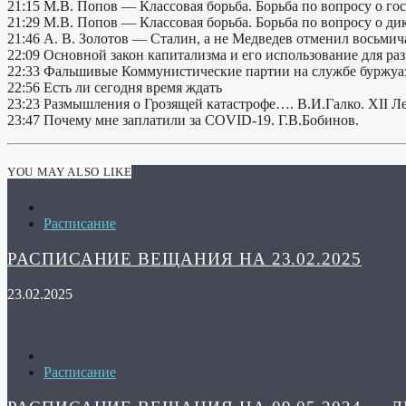
21:15 М.В. Попов — Классовая борьба. Борьба по вопросу о гос
21:29 М.В. Попов — Классовая борьба. Борьба по вопросу о ди
21:46 А. В. Золотов — Сталин, а не Медведев отменил восьмич
22:09 Основной закон капитализма и его использование для р
22:33 Фальшивые Коммунистические партии на службе буржуа
22:56 Есть ли сегодня время ждать
23:23 Размышления о Грозящей катастрофе…. В.И.Галко. XII 
23:47 Почему мне заплатили за COVID-19. Г.В.Бобинов.
YOU MAY ALSO LIKE
Расписание
РАСПИСАНИЕ ВЕЩАНИЯ НА 23.02.2025
23.02.2025
Расписание