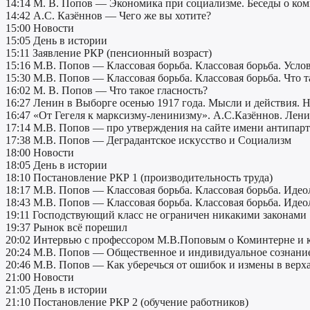
14:14 М. В. Попов — Экономика при социализме. Беседы о ко
14:42 А.С. Казённов — Чего же вы хотите?
15:00 Новости
15:05 День в истории
15:11 Заявление РКР (пенсионный возраст)
15:16 М.В. Попов — Классовая борьба. Классовая борьба. Усло
15:30 М.В. Попов — Классовая борьба. Классовая борьба. Что т
16:02 М. В. Попов — Что такое гласность?
16:27 Ленин в Выборге осенью 1917 года. Мысли и действия. Н
16:47 «От Гегеля к марксизму-ленинизму». А.С.Казённов. Лени
17:14 М.В. Попов — про утверждения на сайте имени антипар
17:38 М.В. Попов — Деградантское искусство и Социализм
18:00 Новости
18:05 День в истории
18:10 Постановление РКР 1 (производительность труда)
18:17 М.В. Попов — Классовая борьба. Классовая борьба. Идео
18:43 М.В. Попов — Классовая борьба. Классовая борьба. Идеол
19:11 Господствующий класс не ограничен никакими законами
19:37 Рынок всё порешил
20:02 Интервью c профессором М.В.Поповым о Коминтерне и 
20:24 М.В. Попов — Общественное и индивидуальное сознани
20:46 М.В. Попов — Как уберечься от ошибок и измены в верх
21:00 Новости
21:05 День в истории
21:10 Постановление РКР 2 (обучение работников)