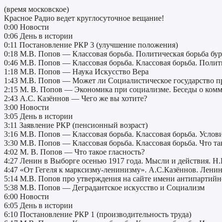
(время московское)
Красное Радио ведет круглосуточное вещание!
0:00 Новости
0:06 День в истории
0:11 Постановление РКР 3 (улучшение положения)
0:18 М.В. Попов — Классовая борьба. Политическая борьба бу
0:46 М.В. Попов — Классовая борьба. Классовая борьба. Полити
1:18 М.В. Попов — Наука Искусство Вера
1:43 М.В. Попов — Может ли Социалистическое государство 
2:15 М. В. Попов — Экономика при социализме. Беседы о ком
2:43 А.С. Казённов — Чего же вы хотите?
3:00 Новости
3:05 День в истории
3:11 Заявление РКР (пенсионный возраст)
3:16 М.В. Попов — Классовая борьба. Классовая борьба. Услов
3:30 М.В. Попов — Классовая борьба. Классовая борьба. Что та
4:02 М. В. Попов — Что такое гласность?
4:27 Ленин в Выборге осенью 1917 года. Мысли и действия. Н.
4:47 «От Гегеля к марксизму-ленинизму». А.С.Казённов. Ленину
5:14 М.В. Попов про утверждения на сайте имени антипартийн
5:38 М.В. Попов — Деградантское искусство и Социализм
6:00 Новости
6:05 День в истории
6:10 Постановление РКР 1 (производительность труда)