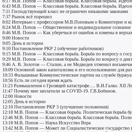
6:17 М.В. Попов — Классовая борьба. Классовая борьба. Идеол
6:43 М.В. Попов — Классовая борьба. Классовая борьба. Идеоло
7:11 Господствующий класс не ограничен никакими законами
7:37 Рынок всё порешил
8:02 Интервью c профессором М.В.Поповым о Коминтерне и к
8:24 М.В. Попов — Общественное и индивидуальное сознание
8:46 М.В. Попов — Как уберечься от ошибок и измены в верха
9:00 Новости
9:05 День в истории
9:10 Постановление РКР 2 (обучение работников)
9:15 М.В. Попов — Классовая борьба. Борьба по вопросу о госу
9:29 М.В. Попов — Классовая борьба. Борьба по вопросу о дикт
9:46 А. В. Золотов — Сталин, а не Медведев отменил восьмича
10:09 Основной закон капитализма и его использование для р
10:33 Фальшивые Коммунистические партии на службе буржуа
10:56 Есть ли сегодня время ждать
11:23 Размышления о Грозящей катастрофе…. В.И.Галко. XII Л
11:47 Почему мне заплатили за COVID-19. Г.В.Бобинов.
12:00 Новости
12:05 День в истории
12:10 Постановление РКР 3 (улучшение положения)
12:18 М.В. Попов — Классовая борьба. Политическая борьба б
12:46 М.В. Попов — Классовая борьба. Классовая борьба. Поли
13:18 М.В. Попов — Наука Искусство Вера
13:42 М.В. Попов — Может ли Социалистическое государство