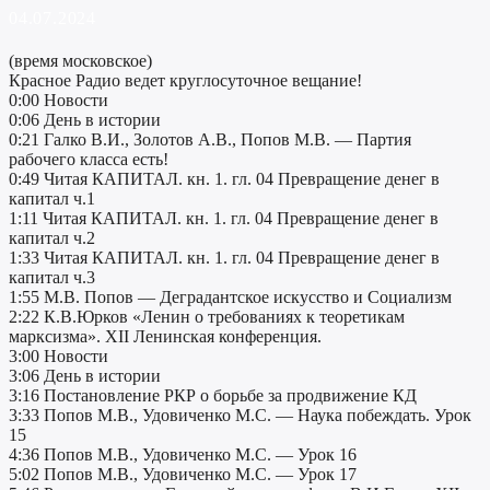
04.07.2024
(время московское)
Красное Радио ведет круглосуточное вещание!
0:00 Новости
0:06 День в истории
0:21 Галко В.И., Золотов А.В., Попов М.В. — Партия
рабочего класса есть!
0:49 Читая КАПИТАЛ. кн. 1. гл. 04 Превращение денег в
капитал ч.1
1:11 Читая КАПИТАЛ. кн. 1. гл. 04 Превращение денег в
капитал ч.2
1:33 Читая КАПИТАЛ. кн. 1. гл. 04 Превращение денег в
капитал ч.3
1:55 М.В. Попов — Деградантское искусство и Социализм
2:22 К.В.Юрков «Ленин о требованиях к теоретикам
марксизма». XII Ленинская конференция.
3:00 Новости
3:06 День в истории
3:16 Постановление РКР о борьбе за продвижение КД
3:33 Попов М.В., Удовиченко М.C. — Наука побеждать. Урок
15
4:36 Попов М.В., Удовиченко М.C. — Урок 16
5:02 Попов М.В., Удовиченко М.C. — Урок 17