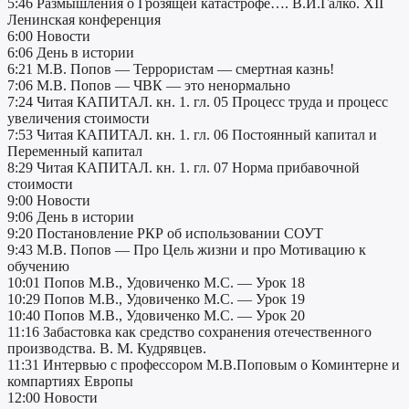
5:46 Размышления о Грозящей катастрофе…. В.И.Галко. XII
Ленинская конференция
6:00 Новости
6:06 День в истории
6:21 М.В. Попов — Террористам — смертная казнь!
7:06 М.В. Попов — ЧВК — это ненормально
7:24 Читая КАПИТАЛ. кн. 1. гл. 05 Процесс труда и процесс
увеличения стоимости
7:53 Читая КАПИТАЛ. кн. 1. гл. 06 Постоянный капитал и
Переменный капитал
8:29 Читая КАПИТАЛ. кн. 1. гл. 07 Норма прибавочной
стоимости
9:00 Новости
9:06 День в истории
9:20 Постановление РКР об использовании СОУТ
9:43 М.В. Попов — Про Цель жизни и про Мотивацию к
обучению
10:01 Попов М.В., Удовиченко М.C. — Урок 18
10:29 Попов М.В., Удовиченко М.C. — Урок 19
10:40 Попов М.В., Удовиченко М.C. — Урок 20
11:16 Забастовка как средство сохранения отечественного
производства. В. М. Кудрявцев.
11:31 Интервью c профессором М.В.Поповым о Коминтерне и
компартиях Европы
12:00 Новости