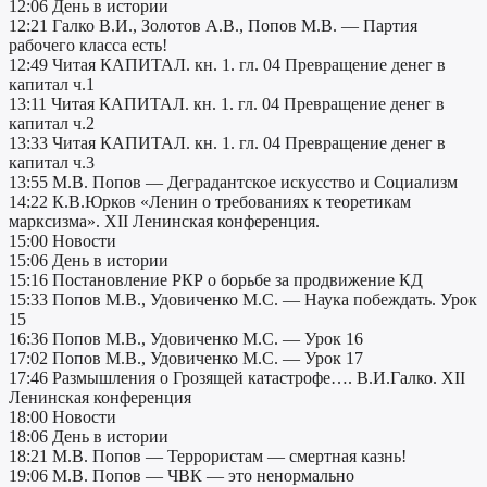
12:06 День в истории
12:21 Галко В.И., Золотов А.В., Попов М.В. — Партия
рабочего класса есть!
12:49 Читая КАПИТАЛ. кн. 1. гл. 04 Превращение денег в
капитал ч.1
13:11 Читая КАПИТАЛ. кн. 1. гл. 04 Превращение денег в
капитал ч.2
13:33 Читая КАПИТАЛ. кн. 1. гл. 04 Превращение денег в
капитал ч.3
13:55 М.В. Попов — Деградантское искусство и Социализм
14:22 К.В.Юрков «Ленин о требованиях к теоретикам
марксизма». XII Ленинская конференция.
15:00 Новости
15:06 День в истории
15:16 Постановление РКР о борьбе за продвижение КД
15:33 Попов М.В., Удовиченко М.C. — Наука побеждать. Урок
15
16:36 Попов М.В., Удовиченко М.C. — Урок 16
17:02 Попов М.В., Удовиченко М.C. — Урок 17
17:46 Размышления о Грозящей катастрофе…. В.И.Галко. XII
Ленинская конференция
18:00 Новости
18:06 День в истории
18:21 М.В. Попов — Террористам — смертная казнь!
19:06 М.В. Попов — ЧВК — это ненормально