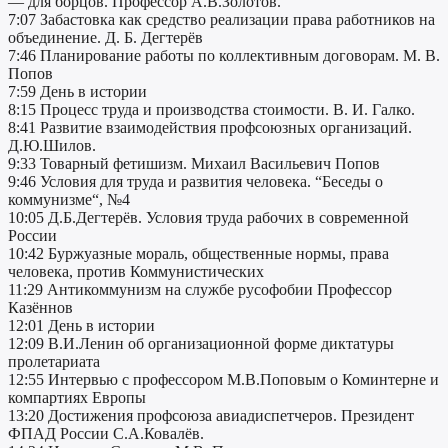
— для борцов. Профессор А.В.Золотов.
7:07 Забастовка как средство реализации права работников на
объединение. Д. Б. Дегтерёв
7:46 Планирование работы по коллективным договорам. М. В.
Попов
7:59 День в истории
8:15 Процесс труда и производства стоимости. В. И. Галко.
8:41 Развитие взаимодействия профсоюзных организаций.
Д.Ю.Шилов.
9:33 Товарный фетишизм. Михаил Васильевич Попов
9:46 Условия для труда и развития человека. “Беседы о
коммунизме“, №4
10:05 Д.Б.Дегтерёв. Условия труда рабочих в современной
России
10:42 Буржуазные мораль, общественные нормы, права
человека, против Коммунистических
11:29 Антикоммунизм на службе русофобии Профессор
Казённов
12:01 День в истории
12:09 В.И.Ленин об организационной форме диктатуры
пролетариата
12:55 Интервью c профессором М.В.Поповым о Коминтерне и
компартиях Европы
13:20 Достижения профсоюза авиадиспетчеров. Президент
ФПАД России С.А.Ковалёв.