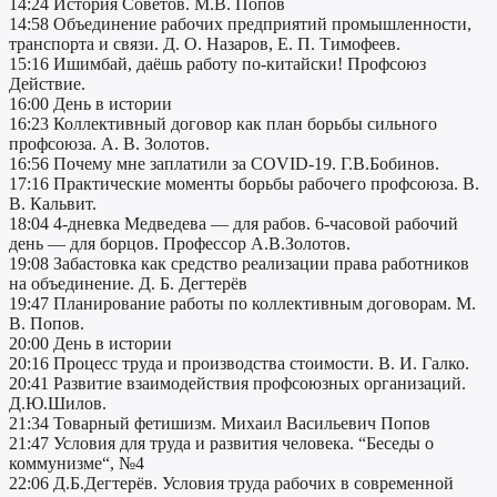
14:24 История Советов. М.В. Попов
14:58 Объединение рабочих предприятий промышленности,
транспорта и связи. Д. О. Назаров, Е. П. Тимофеев.
15:16 Ишимбай, даёшь работу по-китайски! Профсоюз
Действие.
16:00 День в истории
16:23 Коллективный договор как план борьбы сильного
профсоюза. А. В. Золотов.
16:56 Почему мне заплатили за COVID-19. Г.В.Бобинов.
17:16 Практические моменты борьбы рабочего профсоюза. В.
В. Кальвит.
18:04 4-дневка Медведева — для рабов. 6-часовой рабочий
день — для борцов. Профессор А.В.Золотов.
19:08 Забастовка как средство реализации права работников
на объединение. Д. Б. Дегтерёв
19:47 Планирование работы по коллективным договорам. М.
В. Попов.
20:00 День в истории
20:16 Процесс труда и производства стоимости. В. И. Галко.
20:41 Развитие взаимодействия профсоюзных организаций.
Д.Ю.Шилов.
21:34 Товарный фетишизм. Михаил Васильевич Попов
21:47 Условия для труда и развития человека. “Беседы о
коммунизме“, №4
22:06 Д.Б.Дегтерёв. Условия труда рабочих в современной