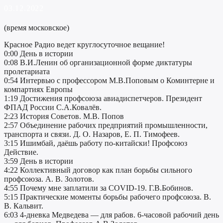
03.12.2022
(время московское)
Красное Радио ведет круглосуточное вещание!
0:00 День в истории
0:08 В.И.Ленин об организационной форме диктатуры
пролетариата
0:54 Интервью c профессором М.В.Поповым о Коминтерне и
компартиях Европы
1:19 Достижения профсоюза авиадиспетчеров. Президент
ФПАД России С.А.Ковалёв.
2:23 История Советов. М.В. Попов
2:57 Объединение рабочих предприятий промышленности,
транспорта и связи. Д. О. Назаров, Е. П. Тимофеев.
3:15 Ишимбай, даёшь работу по-китайски! Профсоюз
Действие.
3:59 День в истории
4:22 Коллективный договор как план борьбы сильного
профсоюза. А. В. Золотов.
4:55 Почему мне заплатили за COVID-19. Г.В.Бобинов.
5:15 Практические моменты борьбы рабочего профсоюза. В.
В. Кальвит.
6:03 4-дневка Медведева — для рабов. 6-часовой рабочий день