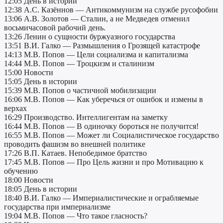
12:05 День в истории
12:38 А.С. Казённов — Антикоммунизм на службе русофобии
13:06 А.В. Золотов — Сталин, а не Медведев отменил
восьмичасовой рабочий день.
13:26 Ленин о сущности буржуазного государства
13:51 В.И. Галко — Размышления о Грозящей катастрофе
14:13 М.В. Попов — Цели социализма и капитализма
14:44 М.В. Попов — Троцкизм и сталинизм
15:00 Новости
15:05 День в истории
15:39 М.В. Попов о частичной мобилизации
16:06 М.В. Попов — Как уберечься от ошибок и измены в
верхах
16:29 Производство. Интеллигентам на заметку
16:44 М.В. Попов — В одиночку бороться не получится!
16:55 М.В. Попов — Может ли Социалистическое государство
проводить фашизм во внешней политике
17:26 В.П. Катаев. Непобедимое братство
17:45 М.В. Попов — Про Цель жизни и про Мотивацию к
обучению
18:00 Новости
18:05 День в истории
18:40 В.И. Галко — Империалистические и ограбляемые
государства при империализме
19:04 М.В. Попов — Что такое гласность?