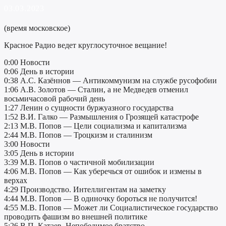
03.03.2023
(время московское)
Красное Радио ведет круглосуточное вещание!
0:00 Новости
0:06 День в истории
0:38 А.С. Казённов — Антикоммунизм на службе русофобии
1:06 А.В. Золотов — Сталин, а не Медведев отменил
восьмичасовой рабочий день
1:27 Ленин о сущности буржуазного государства
1:52 В.И. Галко — Размышления о Грозящей катастрофе
2:13 М.В. Попов — Цели социализма и капитализма
2:44 М.В. Попов — Троцкизм и сталинизм
3:00 Новости
3:05 День в истории
3:39 М.В. Попов о частичной мобилизации
4:06 М.В. Попов — Как уберечься от ошибок и измены в
верхах
4:29 Производство. Интеллигентам на заметку
4:44 М.В. Попов — В одиночку бороться не получится!
4:55 М.В. Попов — Может ли Социалистическое государство
проводить фашизм во внешней политике
5:26 В.П. Катаев. Непобедимое братство