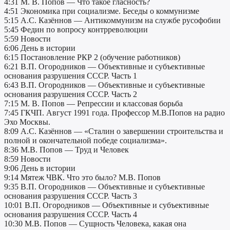
4:31 М. В. Попов — Что такое гласность?
4:51 Экономика при социализме. Беседы о коммунизме
5:15 А.С. Казённов — Антикоммунизм на службе русофобии
5:45 Федин по вопросу контрреволюции
5:59 Новости
6:06 День в истории
6:15 Постановление РКР 2 (обучение работников)
6:21 В.П. Огородников — Объективные и субъективные
основания разрушения СССР. Часть 1
6:43 В.П. Огородников — Объективные и субъективные
основания разрушения СССР. Часть 2
7:15 М. В. Попов — Репрессии и классовая борьба
7:45 ГКЧП. Август 1991 года. Профессор М.В.Попов на радио
Эхо Москвы.
8:09 А.С. Казённов — «Сталин о завершении строительства и
полной и окончательной победе социализма».
8:36 М.В. Попов — Труд и Человек
8:59 Новости
9:06 День в истории
9:14 Мятеж ЧВК. Что это было? М.В. Попов
9:35 В.П. Огородников — Объективные и субъективные
основания разрушения СССР. Часть 3
10:01 В.П. Огородников — Объективные и субъективные
основания разрушения СССР. Часть 4
10:30 М.В. Попов — Сущность Человека, какая она