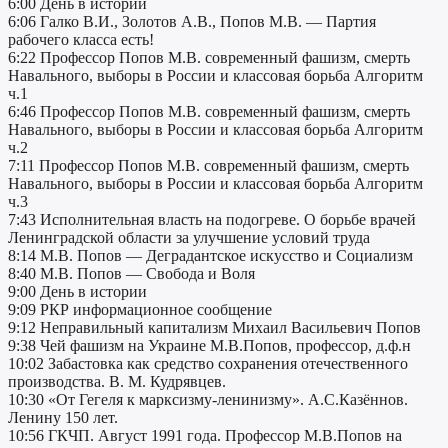
6:00 День в истории
6:06 Галко В.И., Золотов А.В., Попов М.В. — Партия
рабочего класса есть!
6:22 Профессор Попов М.В. современный фашизм, смерть
Навального, выборы в России и классовая борьба Алгоритм
ч.1
6:46 Профессор Попов М.В. современный фашизм, смерть
Навального, выборы в России и классовая борьба Алгоритм
ч.2
7:11 Профессор Попов М.В. современный фашизм, смерть
Навального, выборы в России и классовая борьба Алгоритм
ч.3
7:43 Исполнительная власть на подогреве. О борьбе врачей
Ленинградской области за улучшение условий труда
8:14 М.В. Попов — Деградантское искусство и Социализм
8:40 М.В. Попов — Свобода и Воля
9:00 День в истории
9:09 РКР информационное сообщение
9:12 Неправильный капитализм Михаил Васильевич Попов
9:38 Чей фашизм на Украине М.В.Попов, профессор, д.ф.н
10:02 Забастовка как средство сохранения отечественного
производства. В. М. Кудрявцев.
10:30 «От Гегеля к марксизму-ленинизму». А.С.Казённов.
Ленину 150 лет.
10:56 ГКЧП. Август 1991 года. Профессор М.В.Попов на