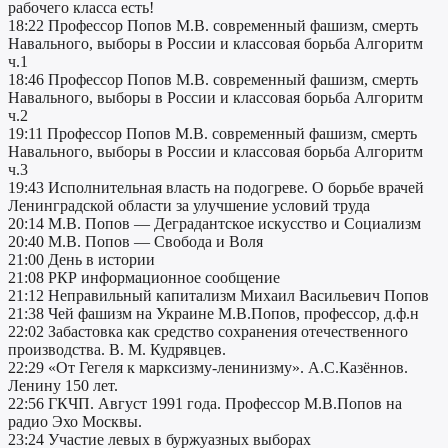
рабочего класса есть!
18:22 Профессор Попов М.В. современный фашизм, смерть
Навального, выборы в России и классовая борьба Алгоритм
ч.1
18:46 Профессор Попов М.В. современный фашизм, смерть
Навального, выборы в России и классовая борьба Алгоритм
ч.2
19:11 Профессор Попов М.В. современный фашизм, смерть
Навального, выборы в России и классовая борьба Алгоритм
ч.3
19:43 Исполнительная власть на подогреве. О борьбе врачей
Ленинградской области за улучшение условий труда
20:14 М.В. Попов — Деградантское искусство и Социализм
20:40 М.В. Попов — Свобода и Воля
21:00 День в истории
21:08 РКР информационное сообщение
21:12 Неправильный капитализм Михаил Васильевич Попов
21:38 Чей фашизм на Украине М.В.Попов, профессор, д.ф.н
22:02 Забастовка как средство сохранения отечественного
производства. В. М. Кудрявцев.
22:29 «От Гегеля к марксизму-ленинизму». А.С.Казённов.
Ленину 150 лет.
22:56 ГКЧП. Август 1991 года. Профессор М.В.Попов на
радио Эхо Москвы.
23:24 Участие левых в буржуазных выборах