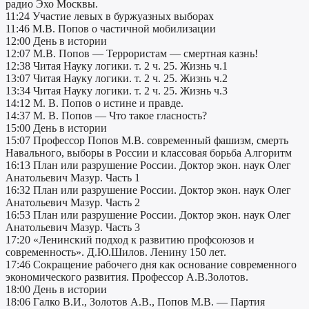
радио Эхо Москвы.
11:24 Участие левых в буржуазных выборах
11:46 М.В. Попов о частичной мобилизации
12:00 День в истории
12:07 М.В. Попов — Террористам — смертная казнь!
12:38 Читая Науку логики. т. 2 ч. 25. Жизнь ч.1
13:07 Читая Науку логики. т. 2 ч. 25. Жизнь ч.2
13:34 Читая Науку логики. т. 2 ч. 25. Жизнь ч.3
14:12 М. В. Попов о истине и правде.
14:37 М. В. Попов — Что такое гласность?
15:00 День в истории
15:07 Профессор Попов М.В. современный фашизм, смерть
Навального, выборы в России и классовая борьба Алгоритм
16:13 План или разрушение России. Доктор экон. наук Олег
Анатольевич Мазур. Часть 1
16:32 План или разрушение России. Доктор экон. наук Олег
Анатольевич Мазур. Часть 2
16:53 План или разрушение России. Доктор экон. наук Олег
Анатольевич Мазур. Часть 3
17:20 «Ленинский подход к развитию профсоюзов и
современность». Д.Ю.Шилов. Ленину 150 лет.
17:46 Сокращение рабочего дня как основание современного
экономического развития. Профессор А.В.Золотов.
18:00 День в истории
18:06 Галко В.И., Золотов А.В., Попов М.В. — Партия