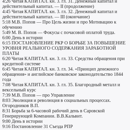
4:26 Читая КАПИТАЛ. кн. 3. гл. 31. Денежный капитал и
действительный капитал. — II (продолжение)
4:45 Читая КАПИТАЛ. кн. 3. гл. 32. Денежный капитал и
действительный капитал. — III (окончание)
5:18 М.В. Попов — Про Цель жизни и про Мотивацию к
обучению
5:49 М. В. Попов — Фокусы с почасовой оплатой труда.
6:00 День в истории
6:15 ПОСТАНОВЛЕНИЕ РКР О БОРЬБЕ ЗА ПОВЫШЕНИЕ
УРОВНЯ РЕАЛЬНОГО СОДЕРЖАНИЯ ЗАРАБОТНОЙ
ПЛАТЫ
6:20 Читая КАПИТАЛ. кн. 3. гл. 33. Средства обращения при
кредитной системе
6:45 Читая КАПИТАЛ. кн. 3. гл. 34. «Принцип денежного
обращения» и английское банковское законодательство 1844
года
7:08 Читая КАПИТАЛ. кн. 3. гл. 35. Благородный металл и
вексельный курс
7:39 М.В. Попов — про Управление
8:03 Эволюция и революция в социальных процессах.
Огородников В.П.
8:31 Борьба за 6-часовой рабочий день в Саровской
Генерирующей Компании. В.В.Кальвит.
9:00 День в истории
9:16 Постановление 31 Съезда РПР