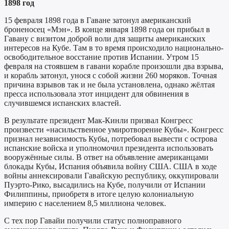
1898 год
15 февраля 1898 года в Гаване затонул американский
броненосец «Мэн». В конце января 1898 года он прибыл в
Гавану с визитом доброй воли для защиты американских
интересов на Кубе. Там в то время происходило национально-
освободительное восстание против Испании. Утром 15
февраля на стоявшем в гавани корабле произошли два взрыва,
и корабль затонул, унося с собой жизни 260 моряков. Точная
причина взрывов так и не была установлена, однако жёлтая
пресса использовала этот инцидент для обвинения в
случившемся испанских властей.
В результате президент Мак-Кинли призвал Конгресс
произвести «насильственное умиротворение Кубы». Конгресс
признал независимость Кубы, потребовал вывести с острова
испанские войска и уполномочил президента использовать
вооружённые силы. В ответ на объявление американцами
блокады Кубы, Испания объявила войну США. США в ходе
войны аннексировали Гавайскую республику, оккупировали
Пуэрто-Рико, высадились на Кубе, получили от Испании
Филиппины, приобретя в итоге целую колониальную
империю с населением 8,5 миллиона человек.
С тех пор Гавайи получили статус полноправного