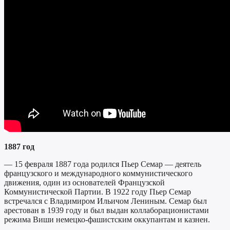
1887 год
— 15 февраля 1887 года родился Пьер Семар — деятель
французского и международного коммунистического
движения, один из основателей Французской
Коммунистической Партии. В 1922 году Пьер Семар
встречался с Владимиром Ильичом Лениным. Семар был
арестован в 1939 году и был выдан коллаборационистами
режима Виши немецко-фашистским оккупантам и казнен.