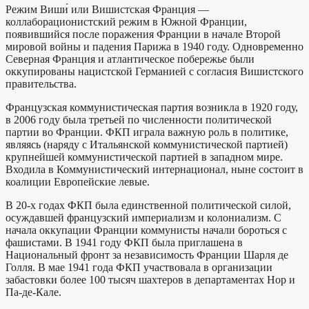
Режим Виши́ или Вишистская Франция —
коллаборационистский режим в Южной Франции,
появившийся после поражения Франции в начале Второй
мировой войны и падения Парижа в 1940 году. Одновременно
Северная Франция и атлантическое побережье были
оккупированы нацистской Германией с согласия Вишистского
правительства.
Французская коммунистическая партия возникла в 1920 году,
в 2006 году была третьей по численности политической
партии во Франции. ФКП играла важную роль в политике,
являясь (наряду с Итальянской коммунистической партией)
крупнейшей коммунистической партией в западном мире.
Входила в Коммунистический интернационал, ныне состоит в
коалиции Европейские левые.
В 20-х годах ФКП была единственной политической силой,
осуждавшей французский империализм и колониализм. С
начала оккупации Франции коммунисты начали бороться с
фашистами. В 1941 году ФКП была приглашена в
Национальный фронт за независимость Франции Шарля де
Голля. В мае 1941 года ФКП участвовала в организации
забастовки более 100 тысяч шахтеров в департаментах Нор и
Па-де-Кале.