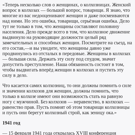
«Теперь несколько слов о женщинах, о колхозницах. Женский
вопрос в колхозах — большой вопрос, товарищи. Я знаю, что
многие из вас недооценивают женщин и даже посмеиваются
над ними. Но это ошибка, товарищи, серьёзная ошибка. Дело
тут не только в том, что женщины составляют половину
населения. Дело прежде всего в том, что колхозное движение
выдвинуло на руководящие должности целый ряд
замечательных и способных женщин. Посмотрите на съезд, на
его состав,—и вы увидите, что женщины давно уже
продвинулись из отсталых в передовые. Женщины в колхозах
— большая сила. Держать эту силу под спудом, значит
допустить преступление. Наша обязанность состоит в том,
чтобы выдвигать вперёд женщин в колхозах и пустить эту
силу в дело.
Что касается самих колхозниц, то они должны помнить о силе
и значении колхозов для женщин, должны помнить, что
только в колхозе имеют они возможность стать на равную
ногу с мужчиной. Без колхозов — неравенство, в колхозах —
равенство прав. Пусть помнят об этом товарищи колхозницы
и пусть они берегут колхозный строй, как зеницу ока.»
1941 год
— 15 февраля 1941 года открылась XVIII конференция