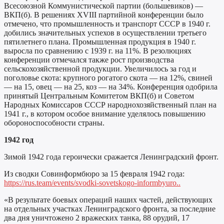
Всесоюзной Коммунистической партии (большевиков) —
ВКП(б). В решениях XVIII партийной конференции было
отмечено, что промышленность и транспорт СССР в 1940 г.
добились значительных успехов в осуществлении третьего
пятилетнего плана. Промышленная продукция в 1940 г.
выросла по сравнению с 1939 г. на 11%. В резолюциях
конференции отмечался также рост производства
сельскохозяйственной продукции. Увеличилось за год и
поголовье скота: крупного рогатого скота — на 12%, свиней
— на 15, овец — на 25, коз — на 34%. Конференция одобрила
принятый Центральным Комитетом ВКП(б) и Советом
Народных Комиссаров СССР народнохозяйственный план на
1941 г., в котором особое внимание уделялось повышению
обороноспособности страны.
1942 год
Зимой 1942 года героически сражается Ленинградский фронт.
Из сводки Совинформбюро за 15 февраля 1942 года:
https://rus.team/events/svodki-sovetskogo-informbyuro..
«В результате боевых операций наших частей, действующих
на отдельных участках Ленинградского фронта, за последние
два дня уничтожено 2 вражеских танка, 88 орудий, 17