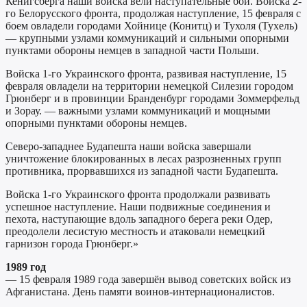
Кенигсберга наши войска вели наступательные бои. Войска 2-
го Белорусского фронта, продолжая наступление, 15 февраля с
боем овладели городами Хойнице (Конитц) и Тухоля (Тухель)
— крупными узлами коммуникаций и сильными опорными
пунктами обороны немцев в западной части Польши.
Войска 1-го Украинского фронта, развивая наступление, 15
февраля овладели на территории немецкой Силезии городом
Грюнберг и в провинции Бранденбург городами Зоммерфельд
и Зорау. — важными узлами коммуникаций и мощными
опорными пунктами обороны немцев.
Северо-западнее Будапешта наши войска завершали
уничтожение блокированных в лесах разрозненных групп
противника, прорвавшихся из западной части Будапешта.
Войска 1-го Украинского фронта продолжали развивать
успешное наступление. Наши подвижные соединения и
пехота, наступающие вдоль западного берега реки Одер,
преодолели лесистую местность и атаковали немецкий
гарнизон города Грюнберг.»
1989 год
— 15 февраля 1989 года завершён вывод советских войск из
Афганистана. День памяти воинов-интернационалистов.