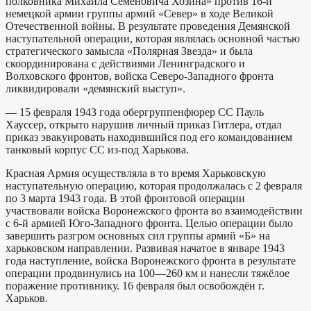
полковника Михаила Семёновича Хозина» против 16-й
немецкой армии группы армий «Север» в ходе Великой
Отечественной войны. В результате проведения Демянской
наступательной операции, которая являлась основной частью
стратегического замысла «Полярная Звезда» и была
скоординирована с действиями Ленинградского и
Волховского фронтов, войска Северо-Западного фронта
ликвидировали «демянский выступ».
— 15 февраля 1943 года обергруппенфюрер СС Пауль
Хауссер, открыто нарушив личный приказ Гитлера, отдал
приказ эвакуировать находившийся под его командованием
танковый корпус СС из-под Харькова.
Красная Армия осуществляла в то время Харьковскую
наступательную операцию, которая продолжалась с 2 февраля
по 3 марта 1943 года. В этой фронтовой операции
участвовали войска Воронежского фронта во взаимодействии
с 6-й армией Юго-Западного фронта. Целью операции было
завершить разгром основных сил группы армий «Б» на
харьковском направлении. Развивая начатое в январе 1943
года наступление, войска Воронежского фронта в результате
операции продвинулись на 100—260 км и нанесли тяжёлое
поражение противнику. 16 февраля был освобождён г.
Харьков.