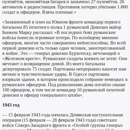
пулемётов, миномётная батарея и захвачено 27 пулемётов, 26
автоматов и радиостанция. Противник потерял убитыми 1.800
солдат и офицеров. Взяты пленные.»
«Захваченный в плен на Южном фронте командир первого
батальона 85 пехотного полка 1 румынской Дивизии майор
Бонкеш Марку рассказал: «В последних боях румынские
войска понесли огромные потери. По всеобщему мнению
офицеров, многие части совершенно небоеспособны. Во всей
первой дивизии есть только один человек, заинтересованный
в войне. Это — генерал дивизии Бурзотеску, мечтающий о
«Железном кресте». Румынские солдаты воевать не хотят. Они
мечтают о возвращении домой. Из моего батальона
дезертировало 75 солдат. Партизаны непрерывно наносят нам
меткие и чувствительные удары. В Одессе партизаны
взорвали здание, в котором происходило собрание немецких и
румынских офицеров. Под развалинами дома погибло свыше
100 офицеров, в том числе командир 10 румынской пехотной
дивизии и офицер генерального штаба».
1943 год
— 15 февраля 1943 года началась Демянская наступательная
операция (15 февраля — 28 февраля 1943 года) советских
войск Северо-Западного фронта и «Особой группы генерал-