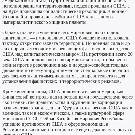
американского штата, Пуэрто-Рико и Филиппины остались
неполноправными территориями, подконтрольными США, а
на Кубе произошла социалистическая революция. В войне с
Испанией и проявились амбиции США как главного
империалистического хищника планеты.
Однако, после вступления всего мира в высшую стадию
капитализма — империализм, США больше не использовали
тактику открытого захвата территорий. Но военная сила и до
сих пор является одним из решающих факторов в господстве
США над капиталистическим миром. На протяжении всего 20
века США использовали свою армию для того, чтобы вести
войны против революционных и народно-освободительных
движений по всему миру, применяли специальные операции
для свержения анти-американских глав правительств и для
установления фашистских и террористических режимов.
Кроме военной силы, США пользуется и такой мерой, как
финансовый контроль над иностранными государствами через
свои банки, где правительства и крупнейшие корпорации
разных стран хранят деньги. Удерживать агрессию США как в
военной, так и в экономической, а также культурной сфере,
мог только СССР. Сейчас Китайская Народная Республика
успешно противостоит США в сфере экономики, а
Российский военный потенциал всё ещё сдерживает угрозу со
стороны США.