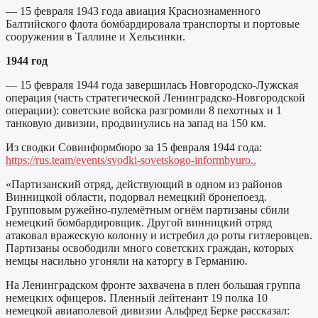
— 15 февраля 1943 года авиация Краснознаменного
Балтийского флота бомбардировала транспорты и портовые
сооружения в Таллине и Хельсинки.
1944 год
— 15 февраля 1944 года завершилась Новгородско-Лужская
операция (часть стратегической Ленинградско-Новгородской
операции): советские войска разгромили 8 пехотных и 1
танковую дивизии, продвинулись на запад на 150 км.
Из сводки Совинформбюро за 15 февраля 1944 года:
https://rus.team/events/svodki-sovetskogo-informbyuro..
«Партизанский отряд, действующий в одном из районов
Винницкой области, подорвал немецкий бронепоезд.
Групповым ружейно-пулемётным огнём партизаны сбили
немецкий бомбардировщик. Другой винницкий отряд
атаковал вражескую колонну и истребил до роты гитлеровцев.
Партизаны освободили много советских граждан, которых
немцы насильно угоняли на каторгу в Германию.
На Ленинградском фронте захвачена в плен большая группа
немецких офицеров. Пленный лейтенант 19 полка 10
немецкой авиаполевой дивизии Альфред Берке рассказал: