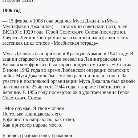
1906 год
— 15 февраля 1906 года родился Муса Джалиль (Муса
Мустафович Джалилов) — татарский советский поэт, член
ВКП(б) с 1929 года, Герой Советского Союза (посмертно).
Лауреат Ленинской премии за созданный им в фашистских
застенках цикл стихов «Моабитская тетрадь».
Муса Джалиль был призван в Красную Армию в 1941 году. В
звании старшего политрука воевал на Ленинградском и
Волховском фронтах, был корреспондентом газеты «Отвага».
В июне 1942 года во время Любанской операции советских
войск Муса Джалиль был тяжело ранен и попал в плен. За
участие в подпольной организации Муса Джалиль был казнён
на гильотине 25 августа 1944 года в тюрьме Плётцензее в
Берлине. В 1956 году посмертно был удостоен звания Героя
Советского Союза.
«Мое оружье! Я твоим огнем
Не только защищаюсь, я его
В фашистов направляю, как ответ,
Как приговор народа моего.
Я знаю: грозный голос громовой