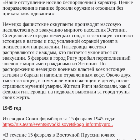
«Наше отступление носило беспорядочный характер. Целые
подразделения в панике бросали оружие и отходили без
приказа командования.»
Немецко-фашистские оккупанты производят массовую
насильственную эвакуацию мирного населения Эстонии.
Специальные отряды немецких солдат и эсэсовцев загоняют
эстонцев в вагоны и под усиленной охраной увозят в
неизвестном направлении. Гитлеровцы жестоко
расправляются с каждым, кто пытается уклоняться от
эвакуации. 5 февраля в город Ригу прибыл переполненный
эшелон с мирными гражданами из Эстонии. По
распоряжению немецких военных властей всех эстонцев
загнали в бараки и напоили отравленным кофе. Около двух
тысяч эстонцев, в том числе много женщин и детей, после
страшных мучений умерли. Жители Риги наблюдали, как 6
февраля гитлеровцы на подводах вывозили за город трупы
своих жертв.
1945 год
Из сводки Совинформбюро за 15 февраля 1945 года:
https://rus.team/events/svodki-sovetskogo-informbyuro..
«В течение 15 февраля в Восточной Пруссии южнее