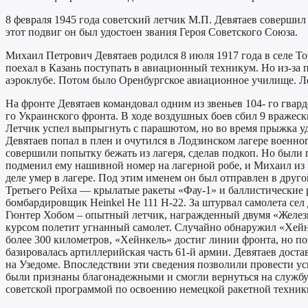
8 февраля 1945 года советский летчик М.П. Девятаев соверши
этот подвиг он был удостоен звания Героя Советского Союза.
Михаил Петрович Девятаев родился 8 июля 1917 года в селе То
поехал в Казань поступать в авиационный техникум. Но из-за
аэроклубе. Потом было Оренбургское авиационное училище. Ле
На фронте Девятаев командовал одним из звеньев 104- го гва
го Украинского фронта. В ходе воздушных боев сбил 9 вражески
Летчик успел выпрыгнуть с парашютом, но во время прыжка уда
Девятаев попал в плен и очутился в Лодзинском лагере военно
совершили попытку бежать из лагеря, сделав подкоп. Но были 
подменил ему нашивной номер на лагерной робе, и Михаил из
деле умер в лагере. Под этим именем он был отправлен в друг
Третьего Рейха — крылатые ракеты «Фау-1» и баллистические р
бомбардировщик Heinkel He 111 H-22. За штурвал самолета се
Гюнтер Хобом – опытный летчик, награжденный двумя «Железны
курсом полетит угнанный самолет. Случайно обнаружил «Хейнк
более 300 километров, «Хейнкель» достиг линии фронта, но поп
базировалась артиллерийская часть 61-й армии. Девятаев дос
на Узедоме. Впоследствии эти сведения позволили провести у
были признаны благонадежными и смогли вернуться на службу.
советской программой по освоению немецкой ракетной техники