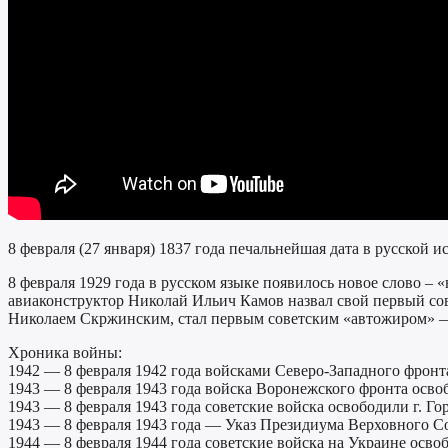
8 февраля (27 января) 1837 года печальнейшая дата в русской 
8 февраля 1929 года в русском языке появилось новое слово
авиаконструктор Николай Ильич Камов назвал свой первый со
Николаем Скржинским, стал первым советским «автожиром» — 
Хроника войны:
1942 — 8 февраля 1942 года войсками Северо-Западного фронт
1943 — 8 февраля 1943 года войска Воронежского фронта осво
1943 — 8 февраля 1943 года советские войска освободили г. Г
1943 — 8 февраля 1943 года — Указ Президиума Верховного Со
1944 — 8 февраля 1944 года советские войска на Украине освоб