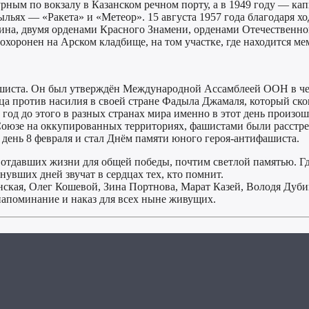
урным по вокзалу в Казанском речном порту, а в 1949 году — ка
ьях — «Ракета» и «Метеор». 15 августа 1957 года благодаря хо
на, двумя орденами Красного Знамени, орденами Отечественной 
похоронен на Арском кладбище, на том участке, где находится 
ашиста. Он был утверждён Международной Ассамблеей ООН в чес
 против насилия в своей стране Фадыла Джамаля, который сконч
21 год до этого в разных странах мира именно в этот день прои
оюзе на оккупированных территориях, фашистами были расстр
 день 8 февраля и стал Днём памяти юного героя-антифашиста.
 отдавших жизни для общей победы, почтим светлой памятью. Гд
нувших дней звучат в сердцах тех, кто помнит.
янская, Олег Кошевой, Зина Портнова, Марат Казей, Володя Ду
напоминание и наказ для всех ныне живущих.