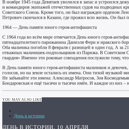
В ноябре 1945 года Девятаев уволился в запас и устроился деж
и командиров экипажей отечественных судов на подводных крыл
Советского Союза. Кроме того, он был награжден орденом Лени
Петрович скончался в Казани, где прожил всю жизнь. Он был 
1964 — День памяти юного героя-антифашиста
С 1964 года во всём мире отмечается День юного героя-антиф
пятнадцатилетнего парижанина Даниэля Фери и иракского борца
Оба мальчика погибли 8 февраля с разницей в один год. А за 
отважных мальчишек-подпольщиков из Парижа. В Советском С
гвардия» Именно эти роковые совпадения послужили тому, что
В День памяти юного героя-антифашиста мальчиков и девочек,
голосов, но на земле остались их имена. Они тихой музыкой ми
Не забывайте эти имена: Александр Матросов, Зоя Космодемь
Бондаровская и ещё тысячи и тысячи имён. И каждое из них – 
YOU MAY ALSO LIKE
День в истории
ДЕНЬ В ИСТОРИИ. 10 АПРЕЛЯ