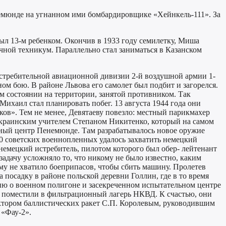
енемюнде на угнанном ими бомбардировщике «Хейнкель-111». За
был 13-м ребенком. Окончив в 1933 году семилетку, Миша
чной техникум. Параллельно стал заниматься в Казанском
 истребительной авиационной дивизии 2-й воздушной армии 1-
ом бою. В районе Львова его самолет был подбит и загорелся.
м состоянии на территории, занятой противником. Так
ихаил стал планировать побег. 13 августа 1944 года они
ков». Тем не менее, Девятаеву повезло: местный парикмахер
украинским учителем Степаном Никитенко, который на самом
кетный центр Пенемюнде. Там разрабатывалось новое оружие
10 советских военнопленных удалось захватить немецкий
немецкий истребитель, пилотом которого был обер- лейтенант
дачу усложняло то, что никому не было известно, каким
у не хватило боеприпасов, чтобы сбить машину. Пролетев
 посадку в районе польской деревни Голлин, где в то время
ию о военном полигоне и засекреченном испытательном центре
й поместили в фильтрационный лагерь НКВД. К счастью, они
уктором баллистических ракет С.П. Королевым, руководившим
 «Фау-2».