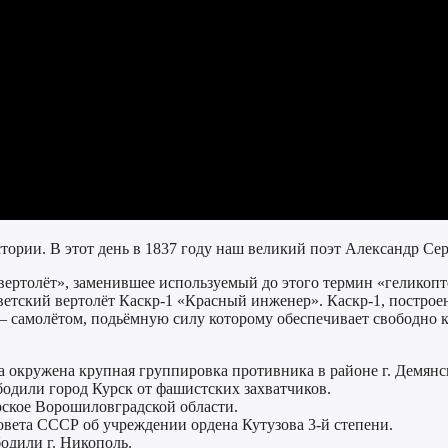
истории. В этот день в 1837 году наш великий поэт Александр С
 – «вертолёт», заменившее используемый до этого термин «гел
ветский вертолёт Каскр-1 «Красный инженер». Каскр-1, постр
самолётом, подьёмную силу которому обеспечивает свободно к
а окружена крупная группировка противника в районе г. Демянс
бодили город Курск от фашистских захватчиков.
орское Ворошиловградской области.
вета СССР об учреждении ордена Кутузова 3-й степени.
одили г. Никополь.