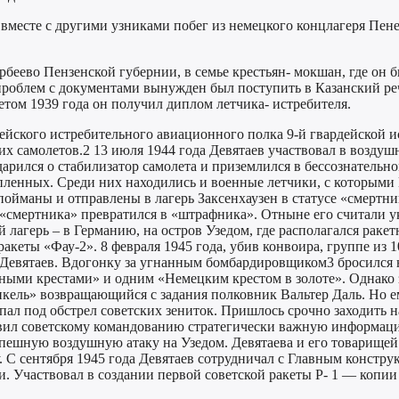
л вместе с другими узниками побег из немецкого концлагеря П
рбеево Пензенской губернии, в семье крестьян- мокшан, где он 
 проблем с документами вынужден был поступить в Казанский ре
том 1939 года он получил диплом летчика- истребителя.
рдейского истребительного авиационного полка 9-й гвардейской
х самолетов.2 13 июля 1944 года Девятаев участвовал в воздушн
рился о стабилизатор самолета и приземлился в бессознательно
пленных. Среди них находились и военные летчики, с которыми М
пойманы и отправлены в лагерь Заксенхаузен в статусе «смертни
 «смертника» превратился в «штрафника». Отныне его считали 
ой лагерь – в Германию, на остров Узедом, где располагался ра
акеты «Фау-2». 8 февраля 1945 года, убив конвоира, группе из 
л Девятаев. Вдогонку за угнанным бомбардировщиком3 бросился 
ми крестами» и одним «Немецким крестом в золоте». Однако за
ель» возвращающийся с задания полковник Вальтер Даль. Но ем
ал под обстрел советских зениток. Пришлось срочно заходить на
тавил советскому командованию стратегически важную информац
спешную воздушную атаку на Узедом. Девятаева и его товарище
 С сентября 1945 года Девятаев сотрудничал с Главным констр
. Участвовал в создании первой советской ракеты Р- 1 — копии