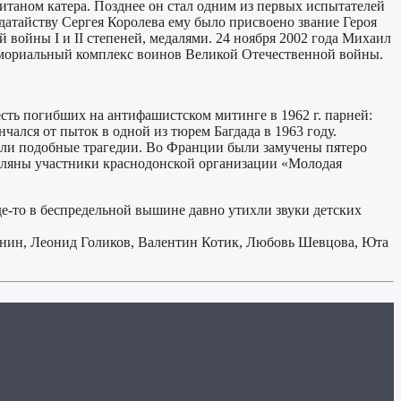
питаном катера. Позднее он стал одним из первых испытателей
датайству Сергея Королева ему было присвоено звание Героя
войны I и II степеней, медалями. 24 ноября 2002 года Михаил
мемориальный комплекс воинов Великой Отечественной войны.
ть погибших на антифашистском митинге в 1962 г. парней:
ался от пыток в одной из тюрем Багдада в 1963 году.
зошли подобные трагедии. Во Франции были замучены пятеро
еляны участники краснодонской организации «Молодая
е-то в беспредельной вышине давно утихли звуки детских
бинин, Леонид Голиков, Валентин Котик, Любовь Шевцова, Юта