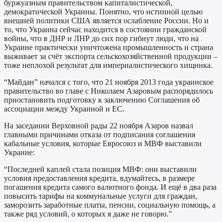
буржуазным правительством капиталистической,
демократической Украины. Понятно, что истинной целью
внешней политики США является ослабление России. Но и
то, что Украина сейчас находится в состоянии гражданской
войны, что в ДНР и ЛНР до сих пор гибнут люди, что на
Украине практически уничтожена промышленность и страна
выживает за счёт экспорта сельскохозяйственной продукции –
тоже неплохой результат для империалистического хищника.
“Майдан” начался с того, что 21 ноября 2013 года украинское
правительство во главе с Николаем Азаровым распорядилось
приостановить подготовку к заключению Соглашения об
ассоциации между Украиной и ЕС.
На заседании Верховной рады 22 ноября Азаров назвал
главными причинами отказа от подписания соглашения
кабальные условия, которые Евросоюз и МВФ выставили
Украине:
“Последней каплей стала позиция МВФ: они выставили
условия предоставления кредита, вдумайтесь, в размере
погашения кредита самого валютного фонда. И ещё в два раза
повысить тарифы на коммунальные услуги для граждан,
заморозить заработные платы, пенсии, социальную помощь, а
также ряд условий, о которых я даже не говорю.”