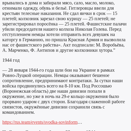
врывались в дома и забирали мясо, сало, масло, молоко,
отнимали одежду, обувь и бельё. Гитлеровцы ввели для
крестьян телесные наказания. Не сдал яички в срок — 15
плетей; колхозник зарезал свою курицу — 25 плетей; не
зарегистрировал поросёнка — 25 плетей. Фашистские палачи
убили председателя нашего колхоза Николая Голева. Перед
отступлением немцы хотели отправить всех девушек на
каторгу в Германию, но пришла Красная Армия и вызволила
нас от фашистского рабства». Акт подписали: М. Воробьёва,
А. Марченко, Ф. Антипов и другие колхозники хутора.”
1944 год
— 28 января 1944-го года шли бои на Украине в рамках
Ровно-Луцкой операции. Немцы оказывают бешеное
сопротивление, предпринимают контратаки. За сутки наши
войска продвинулись всего на 8-10 км. Под Россошью
(Воронежская область) две наши дивизии попали в
окружение, но уже в ночь на 29-е кольцо окружения было
прорвано ударом с двух сторон. Благодаря слаженной работе
связистов, окружённые дивизии сохранили связь с
командованием.
https://rus.team/events/svodka-sovinform
…