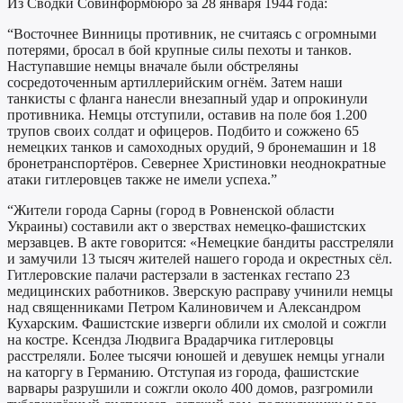
Из Сводки Совинформбюро за 28 января 1944 года:
“Восточнее Винницы противник, не считаясь с огромными
потерями, бросал в бой крупные силы пехоты и танков.
Наступавшие немцы вначале были обстреляны
сосредоточенным артиллерийским огнём. Затем наши
танкисты с фланга нанесли внезапный удар и опрокинули
противника. Немцы отступили, оставив на поле боя 1.200
трупов своих солдат и офицеров. Подбито и сожжено 65
немецких танков и самоходных орудий, 9 бронемашин и 18
бронетранспортёров. Севернее Христиновки неоднократные
атаки гитлеровцев также не имели успеха.”
“Жители города Сарны (город в Ровненской области
Украины) составили акт о зверствах немецко-фашистских
мерзавцев. В акте говорится: «Немецкие бандиты расстреляли
и замучили 13 тысяч жителей нашего города и окрестных сёл.
Гитлеровские палачи растерзали в застенках гестапо 23
медицинских работников. Зверскую расправу учинили немцы
над священниками Петром Калиновичем и Александром
Кухарским. Фашистские изверги облили их смолой и сожгли
на костре. Ксендза Людвига Врадарчика гитлеровцы
расстреляли. Более тысячи юношей и девушек немцы угнали
на каторгу в Германию. Отступая из города, фашистские
варвары разрушили и сожгли около 400 домов, разгромили