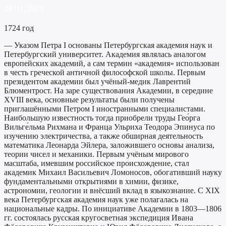
28.01.2023
1724 год
— Указом Петра I основаны Петербургская академия наук и
Петербургский университет. Академия являлась аналогом
европейских академий, а сам термин «академия» использован
в честь греческой античной философской школы. Первым
президентом академии был учёный-медик Лаврентий
Блюментрост. На заре существования Академии, в середине
XVIII века, основные результаты были получены
приглашёнными Петром I иностранными специалистами.
Наибольшую известность тогда приобрели труды Гео́рга
Вильге́льма Рихмана и Франца Ульриха Теодора Эпинуса по
изучению электричества, а также обширная деятельность
математика Леонарда Эйлера, заложившего основы анализа,
теории чисел и механики. Первым учёным мирового
масштаба, имевшим российское происхождение, стал
академик Михаил Васильевич Ломоносов, обогативший науку
фундаментальными открытиями в химии, физике,
астрономии, геологии и внёсший вклад в языкознание. С XIX
века Петербургская академия наук уже полагалась на
национальные кадры. По инициативе Академии в 1803—1806
гг. состоялась русская кругосветная экспедиция Ивана