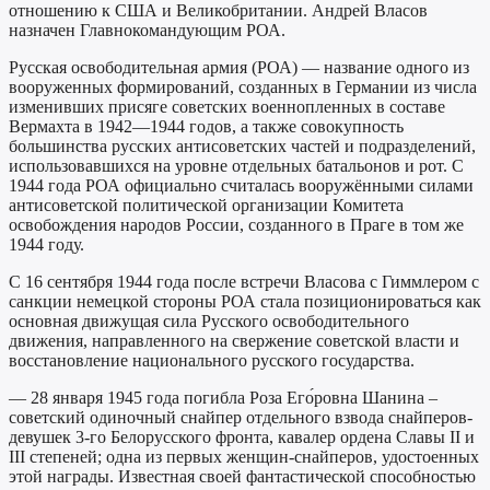
отношению к США и Великобритании. Андрей Власов
назначен Главнокомандующим РОА.
Русская освободительная армия (РОА) — название одного из
вооруженных формирований, созданных в Германии из числа
изменивших присяге советских военнопленных в составе
Вермахта в 1942—1944 годов, а также совокупность
большинства русских антисоветских частей и подразделений,
использовавшихся на уровне отдельных батальонов и рот. С
1944 года РОА официально считалась вооружёнными силами
антисоветской политической организации Комитета
освобождения народов России, созданного в Праге в том же
1944 году.
С 16 сентября 1944 года после встречи Власова с Гиммлером с
санкции немецкой стороны РОА стала позиционироваться как
основная движущая сила Русского освободительного
движения, направленного на свержение советской власти и
восстановление национального русского государства.
— 28 января 1945 года погибла Роза Его́ровна Шанина –
советский одиночный снайпер отдельного взвода снайперов-
девушек 3-го Белорусского фронта, кавалер ордена Славы II и
III степеней; одна из первых женщин-снайперов, удостоенных
этой награды. Известная своей фантастической способностью