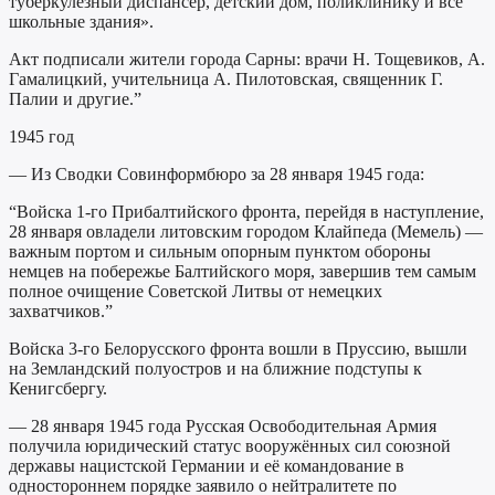
туберкулёзный диспансер, детский дом, поликлинику и все
школьные здания».
Акт подписали жители города Сарны: врачи Н. Тощевиков, А.
Гамалицкий, учительница А. Пилотовская, священник Г.
Палии и другие.”
1945 год
— Из Сводки Совинформбюро за 28 января 1945 года:
“Войска 1-го Прибалтийского фронта, перейдя в наступление,
28 января овладели литовским городом Клайпеда (Мемель) —
важным портом и сильным опорным пунктом обороны
немцев на побережье Балтийского моря, завершив тем самым
полное очищение Советской Литвы от немецких
захватчиков.”
Войска 3-го Белорусского фронта вошли в Пруссию, вышли
на Земландский полуостров и на ближние подступы к
Кенигсбергу.
— 28 января 1945 года Русская Освободительная Армия
получила юридический статус вооружённых сил союзной
державы нацистской Германии и её командование в
одностороннем порядке заявило о нейтралитете по