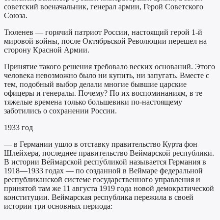
советский военачальник, генерал армии, Герой Советского
Союза.
Тюленев — горячий патриот России, настоящий герой 1-й
мировой войны, после Октябрьской Революции перешел на
сторону Красной Армии.
Принятие такого решения требовало веских оснований. Этого
человека невозможно было ни купить, ни запугать. Вместе с
тем, подобный выбор делали многие бывшие царские
офицеры и генералы. Почему? По их воспоминаниям, в те
тяжелые времена только большевики по-настоящему
заботились о сохранении России.
1933 год
— в Германии ушло в отставку правительство Курта фон
Шлейхера, последнее правительство Веймарской республики.
В истории Ве́ймарской респу́бликой называется Германия в
1918—1933 годах — по созданной в Веймаре федеральной
республиканской системе государственного управления и
принятой там же 11 августа 1919 года новой демократической
конституции. Веймарская республика пережила в своей
истории три основных периода: