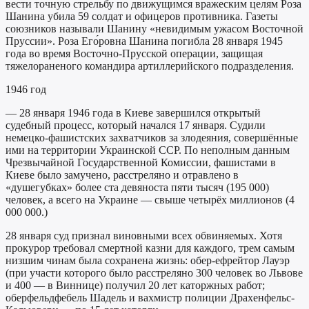
вести точную стрельбу по движущимся вражеским целям Роза
Шанина убила 59 солдат и офицеров противника. Газеты
союзников называли Шанину «невидимым ужасом Восточной
Пруссии». Роза Его́ровна Шанина погибла 28 января 1945
года во время Восточно-Прусской операции, защищая
тяжелораненого командира артиллерийского подразделения.
1946 год
— 28 января 1946 года в Киеве завершился открытый
судебный процесс, который начался 17 января. Судили
немецко-фашистских захватчиков за злодеяния, совершённые
ими на территории Украинской ССР. По неполным данным
Чрезвычайной Государственной Комиссии, фашистами в
Киеве было замучено, расстреляно и отравлено в
«душегубках» более ста девяноста пяти тысяч (195 000)
человек, а всего на Украине — свыше четырёх миллионов (4
000 000.)
28 января суд признал виновными всех обвиняемых. Хотя
прокурор требовал смертной казни для каждого, трем самым
низшим чинам была сохранена жизнь: обер-ефрейтор Лауэр
(при участи которого было расстреляно 300 человек во Львове
и 400 — в Виннице) получил 20 лет каторжных работ;
оберфельдфебель Шадель и вахмистр полиции Драхенфельс-