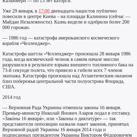
Кальювери — по 15 лет каторги.
Уже 29 января, в
17:00
двенадцать нацистов публично
повесили в центре Киева – на площади Калинина (сейчас —
Майдан Незалежности). Казнь видели и одобрили более 200
000 горожан.
— 1986 год — катастрофа американского космического
корабля «Челленджер».
Катастрофа шаттла «Челленджер» произошла 28 января 1986
года, когда космический челнок в самом начале миссии
разрушился в результате взрыва внешнего топливного бака на
73-й секунде полета, что привело к гибели всех 7 членов
экипажа. Катастрофа произошла над Атлантическим океаном
близ побережья центральной части полуострова Флорида,
США.
2014 год
— Верховная Рада Украины отменила законы 16 января.
Премьер-министр Николай Янович Азаров подал в отставку.
«Зако́ны 16 января́», или «Законы о диктату́ре» — так
представители оппозиции назвали пакет законов, принятых
Верховной радой Украины 16 января 2014 года и
подписанных президентом Украины Виктором Фёдоровичем