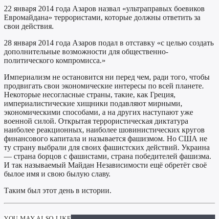
22 января 2014 года Азаров назвал «ультраправых боевиков
Евромайдана» террористами, которые должны ответить за
свои действия.
28 января 2014 года Азаров подал в отставку «с целью создать
дополнительные возможности для общественно-
политического компромисса.»
Империализм не остановится ни перед чем, ради того, чтобы
продвигать свои экономические интересы по всей планете.
Некоторые несогласные страны, такие, как Греция,
империалистические хищники подавляют мирными,
экономическими способами, а на других наступают уже
военной силой. Открытая террористическая диктатура
наиболее реакционных, наиболее шовинистических кругов
финансового капитала и называется фашизмом. Но США не
ту страну выбрали для своих фашистских действий. Украина
— страна борцов с фашистами, страна победителей фашизма.
И так называемый Майдан Независимости ещё обретёт своё
былое имя и свою былую славу.
Таким был этот день в истории.
YOU MAY ALSO LIKE