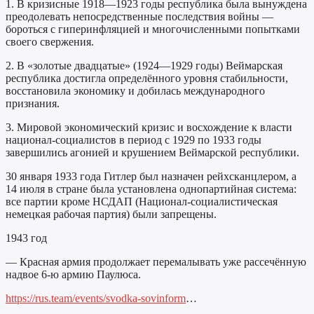
1. В кризисные 1918—1923 годы республика была вынуждена
преодолевать непосредственные последствия войны —
бороться с гиперинфляцией и многочисленными попытками
своего свержения.
2. В «золотые двадцатые» (1924—1929 годы) Веймарская
республика достигла определённого уровня стабильности,
восстановила экономику и добилась международного
признания.
3. Мировой экономический кризис и восхождение к власти
национал-социалистов в период с 1929 по 1933 годы
завершились агонией и крушением Веймарской республики.
30 января 1933 года Гитлер был назначен рейхсканцлером, а
14 июля в стране была установлена однопартийная система:
все партии кроме НСДАП (Национал-социалистическая
немецкая рабочая партия) были запрещены.
1943 год
— Красная армия продолжает перемалывать уже рассечённую
надвое 6-ю армию Паулюса.
https://rus.team/events/svodka-sovinform
…