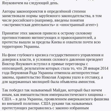
Януковичем на следующий день.
Авторы законопроектов в определённой степени
заимствовали нормы зарубежного законодательства, в том
числе российского (например, введены понятия
«экстремистская деятельность» и «иностранный агент»)
Принятие этих законов привело к острому силовому
противостоянию митингующих и правоохранителей, а
протесты вышли за пределы Киева и охватили почти всю
территорию Украины.
На фоне глубокого кризиса государственного управления и
доверия к власти, в условиях силового давления президент
Виктор Янукович вступил в прямые переговоры с
оппозицией, результатом которых стала то, что 28 января 2014
года Верховная Рада Украины отменила антипротестные
законы, правительство Николая Азарова ушло в отставку, а
для задержанных милицией была объявлена амнистия.
Так победил так называемый Майдан, который был ничем
иным, как вмешательством империалистического хищника –
США – в дела Украины, проявлением американского фашизма
во внешней политике. США руками так называемых
протестующих расправились с законно избранным