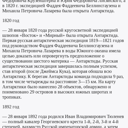
Фёдоровича Крузенштерна и Юрия Фёдоровича Лисянского, а
в 1820 г. экспедицией Фаддея Фаддеевича Беллинсгаузена и
Михаила Петровича Лазарева была открыта Антарктида.
1820 год
— 28 января 1820 года русской кругосветной экспедицией
шлюпов «Восток» и «Мирный» была открыта Антарктида.
Первая русская антарктическая экспедиция 1819—1821 годов
под руководством Фаддея Фаддеевича Беллинсгаузена и
Михаила Петровича Лазарева в воды Южного океана имела
целью доказать или опровергнуть предположение о
существовании шестого материка — Антарктиды. Русская
антарктическая экспедиция завершилась полным успехом,
став второй (после Джеймса Кука), которая обошла всю
Антарктику. К берегам Антарктиды команда подходила 9 раз,
в том числе четырежды на расстояние 3—15 км. На карту
Антарктики было нанесено 28 объектов, обнаружено и
поименовано 29 островов в высоких южных широтах и
тропиках.
1892 год
— 28 января 1892 года родился Иван Владимирович Тюленев
— полный кавалер Георгиевского креста 1-й, 2-й, 3-й и 4-й
степеней, вахмистр Русской императорской армии, а затем