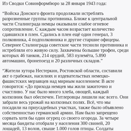
Из Сводки Совинформбюро за 28 января 1943 года:
“Войска Донского фронта продолжали истреблять
разрозненные группы противника. Ближе к центральной
части Сталинграда немцы оказывали слабое огневое
сопротивление. С каждым часом возрастает количество
сдавшихся в плен. Сдались в плен ещё один генерал, 3
полковника, 4 подполковника и другие старшие офицеры.
Севернее Сталинграда советские части теснили противника и
истребляли его живую силу. Захвачены большие трофеи, среди
которых 46 танков, 214 орудий, 583 пулемёта, 5.890
автомашин, бронепоезд и 20 различных складов.”
“Жители хутора Нестеркин, Ростовской области, составили
акт о грабежах, насилиях и издевательствах немецко-
фашистских мерзавцев над мирным населением: В акте
говорится: «До прихода немцев мы жили зажиточно и
счастливо. У нас было много хлеба, овощей, каждый
колхозник был обеспечен. Гитлеровцы лишили нас всего. Они
забрали весь урожай на колхозных полях. Всё, что мы
посадили на приусадебных участках, также было объявлено
собственностью германской армии. Нам было запрещено
сорвать хотя бы один огурец со своего огорода. За четыре
месяца бандиты отобрали у населения 300 свиней, 20
лошадей, 13 волов, свыше 1.000 голов птицы. Солдаты