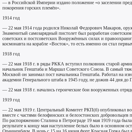
— в Российской Империи издано положение «о заселении предг
покорения горских племён».
1914 год
— 22 мая 1914 года родился Николай Федорович Макаров, ору
Знаменитый самозарядный пистолет был разработан советским
советских и постсоветских Вооружённых силах и правоохранит
космонавта на корабле «Восток», то есть именно он стал перв
1918 год
— 22 мая 1918 г. в ряды РККА вступил полковник старой арми
начальник Генштаба и Маршал Советского Союза. В самый тяж
Москвой он занимал пост начальника Генштаба. Работал на изн
академии Генерального штаба в 1945 году, не дожив 44 дня до
— 22 мая 1918 г. начались героические бои вооруженных отряд
1919 год
— 22 мая 1919 г. Центральный Комитет РКП(б) опубликовал в
вместе с частями белофинских и белоэстонских добровольцев 
По распоряжению Сталина в Петрограде 19 мая 1919 года была п
результате к концу мая наступление белых было в основном о
Ораниенбаум. В ночь с 15 на 16 июня форт Красная Горка был 