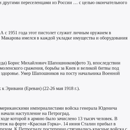
и другими переселенцами из России … с целью окончательного
А с 1951 года этот пистолет служит личным оружием в
 Макарова имелся в каждой укладке имущества и оборудования
суда) Борис Михайлович Шапошников(фото 3), впоследствии
оленского сражения, борьбы за Киев и великой битвы под
вое здоровье. Умер Шапошников на посту начальника Военной
 Эривани (Ереван) (22-26 мая 1918 г.).
о-американскими империалистами войска генерала Юденича
 начали наступление на Петроград.
 ходе которой в армию было зачислено 13 тысяч человек. В
ятеж на форте «Красная Горка». 14 июня Сталин прибыл в
пехом. К Петрограду постепенно стягивались красные войска с