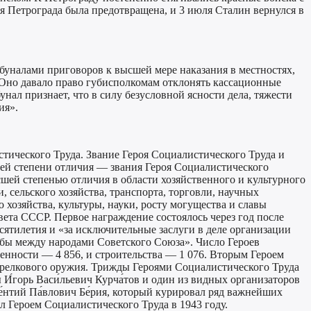
ия Петрограда была предотвращена, и 3 июля Сталин вернулся в
уналами приговоров к высшей мере наказания в местностях,
 Оно давало право губисполкомам отклонять кассационные
ал признает, что в силу безусловной ясности дела, тяжести
ия».
ического Труда. Звание Героя Социалистического Труда и
ей степени отличия — звания Героя Социалистического
сшей степенью отличия в области хозяйственного и культурного
 сельского хозяйства, транспорта, торговли, научных
хозяйства, культуры, науки, росту могущества и славы
та СССР. Первое награждение состоялось через год после
есятилетия и «за исключительные заслуги в деле организации
жбы между народами Советского Союза». Число Героев
ленности — 4 856, и строительства — 1 076. Вторым Героем
стрелкового оружия. Трижды Героями Социалистического Труда
́горь Васи́льевич Курча́тов и один из видных организаторов
́нтий Па́влович Бе́рия, который курировал ряд важнейших
л Героем Социалистического Труда в 1943 году.