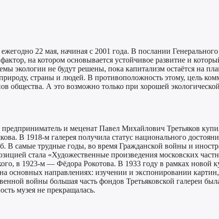
ежегодно 22 мая, начиная с 2001 года. В послании Генеральног
о фактор, на котором основывается устойчивое развитие и котор
емы экологии не будут решены, пока капитализм остаётся на пл
природу, страны и людей. В противоположность этому, цель ко
нов общества. А это возможно только при хорошей экологической
й предприниматель и меценат Павел Михайлович Третьяков куп
а. В 1918-м галерея получила статус национального достояния,
. В самые трудные годы, во время Гражданской войны и иностра
зицией стала «Художественные произведения московских частны
кого, в 1923-м — Фёдора Рокотова. В 1933 году в рамках новой
на основных направлениях: изучении и экспонировании картин, 
венной войны большая часть фондов Третьяковской галереи был
ость музея не прекращалась.