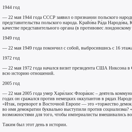
1944 год
— 22 мая 1944 года СССР заявил о признании польского народн
представительства польского народа. Kрайо́ва Ра́да Народо́в
качестве представительного органа (в противовес лондонскому
1949 год
— 22 мая 1949 года покончил с собой, выбросившись с 16 этаж
1972 год
— 22 мая 1972 года начался визит президента США Никсона в
всю историю отношений.
2005 год
— 22 мая 2005 года умер Хари́лаос Флора́кис – деятель комму
годах он сражался против немецких оккупантов в рядах Народ
«Итак, переворот в Восточной Европе — это «торжество демок
во имя демократии буквально выступили против социализма? «
возможностями для того, чтобы империалисты вмешивались во 
Таким был этот день в истории.