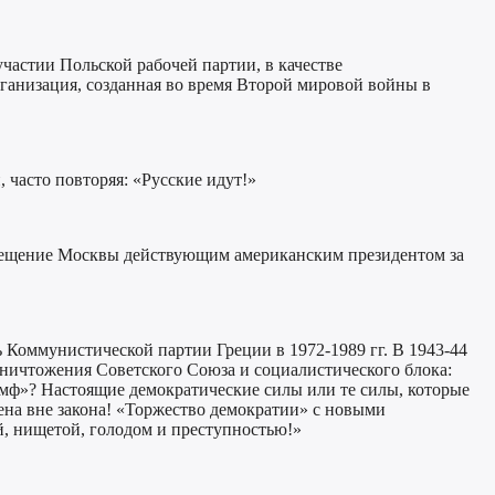
участии Польской рабочей партии, в качестве
рганизация, созданная во время Второй мировой войны в
 часто повторяя: «Русские идут!»
посещение Москвы действующим американским президентом за
ь Коммунистической партии Греции в 1972-1989 гг. В 1943-44
уничтожения Советского Союза и социалистического блока:
умф»? Настоящие демократические силы или те силы, которые
ена вне закона! «Торжество демократии» с новыми
й, нищетой, голодом и преступностью!»