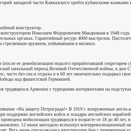
орий западной части Кавказского хребта кубанскими казаками 
жейный конструктор.
 конструктором Николаем Фёдоровичем Макаровым в 1948 году. 
ельных органах. Гарантийный ресурс 4000 выстрелов. Пистолет
ым стрелковым оружием, побывавшим в космосе.
и (после ее демобилизации недолго проработавший секретарем 
елый начальный период Великой Отечественной войны, в дни См
ос, часто без сна и отдыха и в 60 лет окончательно подорвал с
 Победы над фашистской Германией.
ов трудящихся Армении с турецкими интервентами на подступах к
оззвание «На защиту Петрограда!» В 1919 г. вооруженные англ
при поддержке английских войск и эскадры английских кораблей
роведена мобилизация трудящихся в возрасте от 18 до 40 лет, в
становлено. 12 июня запоздало вспыхнул контрреволюционный м
взят. Весь июнь продолжались вялотекущие бои с переменным ус