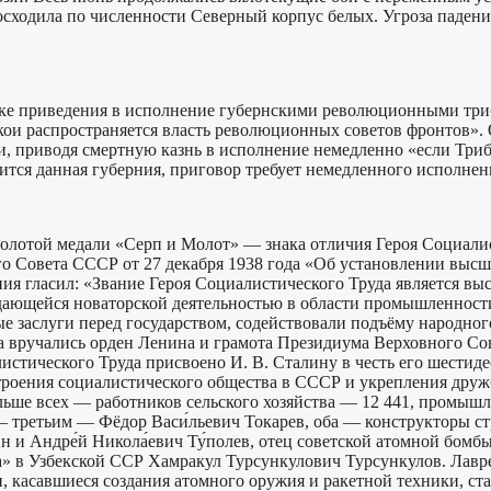
евосходила по численности Северный корпус белых. Угроза паден
ке приведения в исполнение губернскими революционными триб
 кои распространяется власть революционных советов фронтов».
 приводя смертную казнь в исполнение немедленно «если Трибун
ится данная губерния, приговор требует немедленного исполнен
лотой медали «Серп и Молот» — знака отличия Героя Социалист
 Совета СССР от 27 декабря 1938 года «Об установлении высш
ния гласил: «Звание Героя Социалистического Труда является вы
дающейся новаторской деятельностью в области промышленности,
заслуги перед государством, содействовали подъёму народного 
вручались орден Ленина и грамота Президиума Верховного Сове
листического Труда присвоено И. В. Сталину в честь его шестид
строения социалистического общества в СССР и укрепления дру
ольше всех — работников сельского хозяйства — 12 441, промыш
 — третьим — Фёдор Васи́льевич Токарев, оба — конструкторы 
Андре́й Никола́евич Ту́полев, отец советской атомной бомбы И
ка» в Узбекской ССР Хамракул Турсункулович Турсункулов. Лавре
, касавшиеся создания атомного оружия и ракетной техники, ста