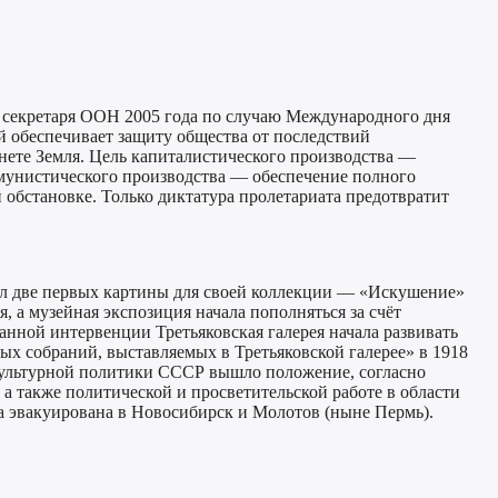
о секретаря ООН 2005 года по случаю Международного дня
ый обеспечивает защиту общества от последствий
анете Земля. Цель капиталистического производства —
ммунистического производства — обеспечение полного
 обстановке. Только диктатура пролетариата предотвратит
ил две первых картины для своей коллекции — «Искушение»
 а музейная экспозиция начала пополняться за счёт
нной интервенции Третьяковская галерея начала развивать
х собраний, выставляемых в Третьяковской галерее» в 1918
 культурной политики СССР вышло положение, согласно
а также политической и просветительской работе в области
а эвакуирована в Новосибирск и Молотов (ныне Пермь).