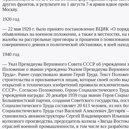
других фронтов, в результате на 1 августа 7-я армия вдвое пр
Москву.
1920 год
— 22 мая 1920 г. было принято постановление ВЦИК «О поряд
объявленных на военном положении, а также в местностях, на
жалобы на расстрельные приговоры и прошения о помиловании,
совершенного деяния и политической обстановки, в коей наход
1940 год
— Указ Президиума Верховного Совета СССР об учреждении зо
Положение о звании учреждены Указом Президиума Верховного
Труда». Ранее существовало звание Герой Труда. Текст Положе
строительства и присваивается лицам, которые своей особо вы
открытий и технических изобретений проявили исключительные 
СССР». Согласно Положению, Герою Социалистического Труда 
учреждения награды: 20 декабря 1939 года звание Героя Социа
Большевистской партии, создания Советского государства, по
Социалистического Труда составляет 20 613 человек, из них б
Социалистического Труда стал Васи́лий Алексе́евич Дегтярёв
становились авиаконструкторы Сергей Владимирович Ильюшин и 
колхозного производства, председатель колхоза «Звезда Восто
отраслей военной промышленности, в том числе все разработки