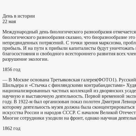
День в истории
22 мая
Международный день биологического разнообразия отмечается 
биологического разнообразия сказано, что биоразнообразие эт
непредвиденных потрясений. С точки зрения марксизма, пробл
прибыль. И на пути к прибыли капиталисты будут уничтожать 
благосостояния и свободного всестороннего развития всех чле
разрушение экологии.
1856 год
— В Москве основана Третьяковская галерея(ФОТО1). Русски
Шильдера и «Стычка с финляндскими контрабандистами» Худяков
национализированных частных коллекций из дворянских усадеб
научную и выставочную деятельность. Первой временной экспо
году. В 1922-м был организован показ полотен Дмитрия Левиц
которому деятельность музея должна была сконцентрироваться 
искусства России и народов СССР. С началом Великой Отечест
Многие сотрудники уходили на фронт, однако научная деятельн
1862 год