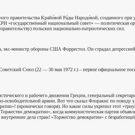
ого правительства Kрайо́вой Ра́ды Народо́вой, созданного при 
а, КРН «государственный национальный совет» — политическая о
 правительству) польских национально-патриотических сил.
а, экс-министр обороны США Форрестол. Он страдал депрессией,
 Советский Союз (22 — 30 мая 1972 г.) – первое официальное 
нистического и рабочего движения Греции, генеральный секретар
но-освободительной армии. Вот что сказал Флоракис по поводу 
ратии»! (иронически говоря). Но какие силы укрепил этот «три
Торжество демократии», когда коммунистическая партия объявл
внутренние дела стран! «Торжество демократии» с безработице