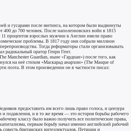
цией и гусарами после митинга, на котором были выдвинуты
от 400 до 700 человек. После наполеоновских войн в 1815
о 11 процентов взрослых мужчин в Англии имели право
ономические проблемы. В 1817 году они собрали миллион
 перепроизводства. Тогда реформаторы стали организовывать
ал радикальный оратор Генри Гент.
e Manchester Guardian, ныне «Гардиан») после того, как
нулся на неё стихом «Маскарад анархии» (The Masque of
рти поэта. В этом произведении он в частности писал:
бедняков предоставить им всего лишь право голоса, и цензура
и подавления, и в то же время — это история борьбы рабочего
 рабочему классу было важно получить все политические права,
р капитализма, первым борьбу начал именно английский рабочий
ть совесть британских интеллектуалов. Петиции и