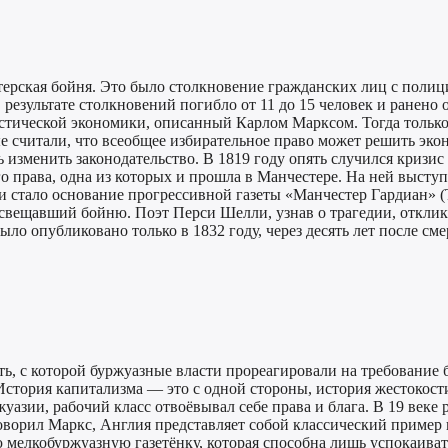
стерская бойня. Это было столкновение гражданских лиц с поли
результате столкновений погибло от 11 до 15 человек и ранено 
стической экономики, описанный Карлом Марксом. Тогда тольк
ые считали, что всеобщее избирательное право может решить эк
изменить законодательство. В 1819 году опять случился кризис
 права, одна из которых и прошла в Манчестере. На ней выступ
стало основание прогрессивной газеты «Манчестер Гардиан» (Th
освещавший бойню. Поэт Перси Шелли, узнав о трагедии, отклик
ло опубликовано только в 1832 году, через десять лет после сме
сть, с которой буржуазные власти прореагировали на требование 
стория капитализма — это с одной стороны, история жестокости 
уазии, рабочий класс отвоёвывал себе права и блага. В 19 веке
к говорил Маркс, Англия представляет собой классический приме
ю мелкобуржуазную газетёнку, которая способна лишь успокаива