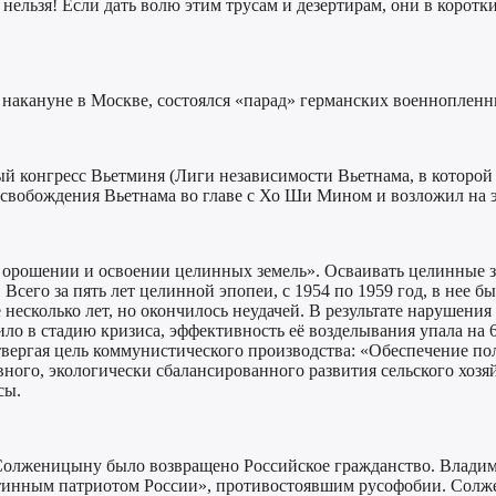
 нельзя! Если дать волю этим трусам и дезертирам, они в корот
я накануне в Москве, состоялся «парад» германских военнопленн
ый конгресс Вьетминя (Лиги независимости Вьетнама, в которо
освобождения Вьетнама во главе с Хо Ши Мином и возложил на 
 орошении и освоении целинных земель». Осваивать целинные зем
его за пять лет целинной эпопеи, с 1954 по 1959 год, в нее бы
 несколько лет, но окончилось неудачей. В результате нарушени
ило в стадию кризиса, эффективность её возделывания упала н
твергая цель коммунистического производства: «Обеспечение по
вного, экологически сбалансированного развития сельского хозя
сы.
Солженицыну было возвращено Российское гражданство. Владими
нным патриотом России», противостоявшим русофобии. Солжен