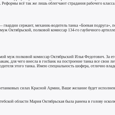
Реформы всё так же лишь облегчают страдания рабочего класса.
— гвардии сержант, механик-водитель танка «Боевая подруга», 
да муж Октябрьской, полковой комиссар 134-го гаубичного арти
ой муж полковой комиссар Октябрьский Илья Федотович. За его
ам, для чего внесла в госбанк на построение танка все свои л
 водителя этого танка. Имею специальность шофера, отлично вл
онетанковых силах Красной Армии, Ваше желание будет исполнен
тебской области Мария Октябрьская была ранена в голову осколк