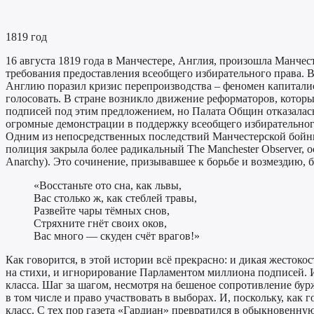
1819 год
16 августа 1819 года в Манчестере, Англия, произошла Манче
требования предоставления всеобщего избирательного права. В 
Англию поразил кризис перепроизводства – феномен капитали
голосовать. В стране возникло движение реформаторов, котор
подписей под этим предложением, но Палата Общин отказалась 
огромные демонстрации в поддержку всеобщего избирательного
Одним из непосредственных последствий Манчестерской бойни 
полиция закрыла более радикальный The Manchester Observer, 
Anarchy). Это сочинение, призывавшее к борьбе и возмездию, бы
«Восстаньте ото сна, как львы,
Вас столько ж, как стеблей травы,
Развейте чары тёмных снов,
Стряхните гнёт своих оков,
Вас много — скуден счёт врагов!»
Как говорится, в этой истории всё прекрасно: и дикая жестоко
на стихи, и игнорирование Парламентом миллиона подписей. И
класса. Шаг за шагом, несмотря на бешеное сопротивление бурж
в том числе и право участвовать в выборах. И, поскольку, ка
класс. С тех пор газета «Гардиан» превратился в обыкновенну