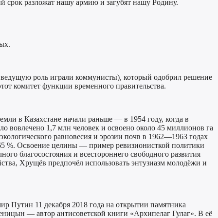
кий срок разложат нашу армию и загубят нашу Родину.
ых.
й ведущую роль играли коммунисты), который одобрил решение
этот комитет функции временного правительства.
ли в Казахстане начали раньше — в 1954 году, когда в
ло вовлечено 1,7 млн человек и освоено около 45 миллионов га
я экологического равновесия и эрозии почв в 1962—1963 годах
а 65 %. Освоение целины — пример ревизионисткой политики
лного благосостояния и всестороннего свободного развития
йства, Хрущёв предпочёл использовать энтузиазм молодёжи и
р Путин 11 декабря 2018 года на открытии памятника
ицын — автор антисоветской книги «Архипелаг Гулаг». В её