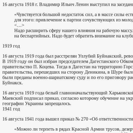
16 августа 1918 г. Владимир Ильич Ленин выступил на заседа
«Чувствуется большой недостаток сил, а в массе силы ест
для этого: привлечение к партии сочувствующих из моло
<…>
Надо расширить сферу нашего влияния на рабочую массу.
на беспартийных. Надо будет обратить внимание на клубы,
1919 год
16 августа 1919 года был расстрелян Уллубий Буйнакский, ре
В 1919 году он был избран председателем Дагестанского Обком
правительство П. Коцева. Тогда в Дагестан на территорию Горс
правительства, перешедших на сторону Деникина, в Шуре было
были преданы военно-шариатскому суду и по его приговору ра
Буйнакск.
16 августа 1919 года белый главноначальствующий Харьковско
Маевский подписал приказ, согласно которому обучение на укр
географии Украины запрещалось.
1941 год
16 августа 1941 года вышел приказ № 270 «Об ответственности
«Можно ли терпеть в рядах Красной Армии трусов, дезе