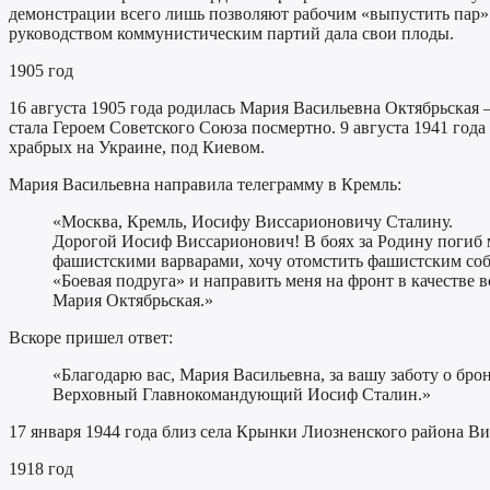
демонстрации всего лишь позволяют рабочим «выпустить пар». 
руководством коммунистическим партий дала свои плоды.
1905 год
16 августа 1905 года родилась Мария Васильевна Октябрьская 
стала Героем Советского Союза посмертно. 9 августа 1941 го
храбрых на Украине, под Киевом.
Мария Васильевна направила телеграмму в Кремль:
«Москва, Кремль, Иосифу Виссарионовичу Сталину.
Дорогой Иосиф Виссарионович! В боях за Родину погиб м
фашистскими варварами, хочу отомстить фашистским собак
«Боевая подруга» и направить меня на фронт в качестве
Мария Октябрьская.»
Вскоре пришел ответ:
«Благодарю вас, Мария Васильевна, за вашу заботу о бр
Верховный Главнокомандующий Иосиф Сталин.»
17 января 1944 года близ села Крынки Лиозненского района Ви
1918 год