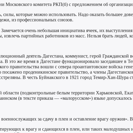
нии Московского комитета РКП(б) с предложением об организац
ь, силы, которые можно использовать. Надо оказать большее дов
дежи, из профессиональных союзов.
 Замечается очень небольшая инициатива ячеек, их выступления
 извлечь партийных работников из масс. Нельзя брать людей, кот
волюционный деятель Дагестана, коммунист, герой Гражданской в
а. В это же время в Дагестане функционировало заседавшее в Те
кого правительства вошли с севера проантантовские войска гене
 посажено проденикинское правительство, а члены Дагестанско
сстреляны. В честь Буйнакского в 1921 город Темир-Хан-Шура 
й области (подконтрольные белым территории Харьковской, Ека
аинском (в тексте приказа — «малорусском») языке допускалось
 военнослужащих за сдачу в плен и оставление врагу оружия». В 
ртирующих к врагу и сдающихся в плен, или таких малодушных н