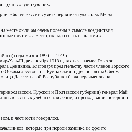
ии групп сочувствующих.
ерие рабочей массе и суметь черпать оттуда силы. Меры
 на месте были бы очень полезны в смысле воздействия
орые идут из-за места, их надо гнать из партии.»
ойны ( годы жизни 1890 — 1919).
мир-Хан-Шуре с ноября 1918 г., так называемое Горское
рала Деникина. Благодаря предательству части членов Горского
го Обкома арестованы. Буйнакский и другие члены Обкома
столица Дагестанской Республики была переименована в
теринославской, Курской и Полтавской губернии) генерал Май-
 лишь в частных учебных заведений, а преподавание истории и
нем, в частности говорилось:
ачальников, которые при первой заминке на фронте