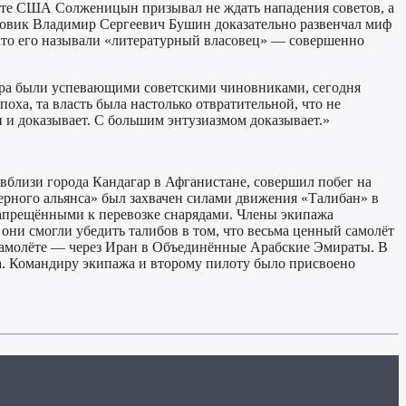
нате США Солженицын призывал не ждать нападения советов, а
товик Владимир Сергеевич Бушин доказательно развенчал миф
, что его называли «литературный власовец» — совершенно
чера были успевающими советскими чиновниками, сегодня
оха, та власть была настолько отвратительной, что не
он и доказывает. С большим энтузиазмом доказывает.»
 вблизи города Кандагар в Афганистане, совершил побег на
ерного альянса» был захвачен силами движения «Талибан» в
запрещёнными к перевозке снарядами. Члены экипажа
 они смогли убедить талибов в том, что весьма ценный самолёт
е самолёте — через Иран в Объединённые Арабские Эмираты. В
ажа. Командиру экипажа и второму пилоту было присвоено