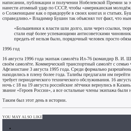
написании, публикации и получении Нобелевской Премии за э
нанести атомный удар по СССР, чтобы «американская молодёж
о Солженицыне как о правдорубе в своих книгах и статьях. Бу
справедливо.» Владимир Бушин так объяснял тот факт, что н
«Большевики к власти шли долго, шли через ссылки, тю
стали ещё более успевающими антисоветскими чиновниками.
предать её нельзя было, порядочный человек просто обяза
1996 год
16 августа 1996 года экипаж самолёта Ил-76 (командир В. И. 
своём самолёте. Коммерческий транспортный самолёт с семью 
Афганистане 3 августа 1995 года. Среди формально разрешённ
находились в плену более года. Талибы предлагали им перейти
требует периодического технического обслуживания. 16 авгус
ночь с 18 на 19 августа российские лётчики вернулись в Каза
звание «Героев России», а все остальные члены экипажа были
Таким был этот день в истории.
YOU MAY ALSO LIKE