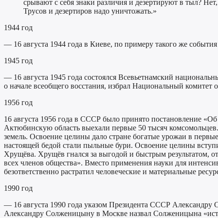
срывают с себя знаки различия и дезертируют в тыл? Нет,
Трусов и дезертиров надо уничтожать.»
1944 год
— 16 августа 1944 года в Киеве, по примеру такого же событи
1945 год
— 16 августа 1945 года состоялся Всевьетнамский национальн
о начале всеобщего восстания, избрал Национальный комитет 
1956 год
16 августа 1956 года в СССР было принято постановление «Об
Актюбинскую область выехали первые 50 тысяч комсомольцев. Вс
земель. Освоение целины дало стране богатые урожаи в первые
настоящей бедой стали пыльные бури. Освоение целины вступ
Хрущёва. Хрущёв гнался за выгодой и быстрым результатом, о
всех членов общества». Вместо применения науки для интенси
безответственно растратил человеческие и материальные ресур
1990 год
— 16 августа 1990 года указом Президента СССР Александру 
Александру Солженицыну в Москве назвал Солженицына «исти