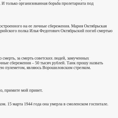
 И только организованная борьба пролетариата под
построенного на ее личные сбережения. Мария Октябрьская
ллерийского полка Илья Федотович Октябрьский погиб смертью
 смерть, за смерть советских людей, замученных
ичные сбережения – 50 тысяч рублей. Танк прошу назвать
адею пулеметом, являюсь Ворошиловским стрелком.
о, примите мой привет.
ом. 15 марта 1944 года она умерла в смоленском госпитале.