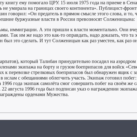
ту книгу ему помогало ЦРУ. 15 июля 1975 года на приеме в Се
ь не умирала на границах своего континента». Публицист-фрон
шин говорил: «Он предатель в прямом смысле этого слова, и то
ынешние буржуазные власти в России превозносят Солженицына:
рьмы, иммиграции. А эти пришли к власти моментально. Они в
 Так им же надо это как-то оправдать, надо доказать, что та эп
н был это сделать. И тут Солженицын как раз уместен, как раз 
Шарпатов), который Талибан принудительно посадил на аэродром
членами экипажа на борту и грузом боеприпасов для войск «Сев
ых к перевозке стрелковых боеприпасов был обнаружен ящик с 
 в ислам с обещаниями облегчить участь. Экипаж готовил побег:
та 1996 года экипаж самолёта смог совершить побег на своём ж
нь. 22 августа 1996 года был подписан указ о награждении экип
 награждены орденами Мужества.