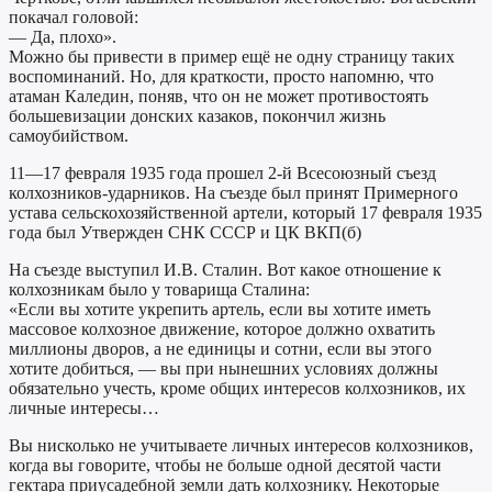
покачал головой:
— Да, плохо».
Можно бы привести в пример ещё не одну страницу таких
воспоминаний. Но, для краткости, просто напомню, что
атаман Каледин, поняв, что он не может противостоять
большевизации донских казаков, покончил жизнь
самоубийством.
11—17 февраля 1935 года прошел 2-й Всесоюзный съезд
колхозников-ударников. На съезде был принят Примерного
устава сельскохозяйственной артели, который 17 февраля 1935
года был Утвержден СНК СССР и ЦК ВКП(б)
На съезде выступил И.В. Сталин. Вот какое отношение к
колхозникам было у товарища Сталина:
«Если вы хотите укрепить артель, если вы хотите иметь
массовое колхозное движение, которое должно охватить
миллионы дворов, а не единицы и сотни, если вы этого
хотите добиться, — вы при нынешних условиях должны
обязательно учесть, кроме общих интересов колхозников, их
личные интересы…
Вы нисколько не учитываете личных интересов колхозников,
когда вы говорите, чтобы не больше одной десятой части
гектара приусадебной земли дать колхознику. Некоторые