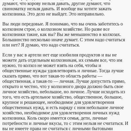
думают, что корову нельзя давать, другие думают, что
свиноматку нельзя давать. И вообще вы хотите зажать
колхозника. Это дело не выйдет. Это неправильно.
Вы люди передовые. Я понимаю, что вы очень заботитесь о
колхозном строе, о колхозном хозяйстве. Но разве все
колхозники такие, как вы? Вы же меньшинство в колхозах.
Большинство несколько иначе думает. С этим надо считаться
или нет? Я думаю, что надо считаться.
Если у вас в артели нет еще изобилия продуктов и вы не
можете дать отдельным колхозникам, их семьям все, что им
нужно, то колхоз не может взять на себя, чтобы и
общественные нужды удовлетворять и личные. Тогда лучше
сказать прямо, что вот такая-то область работы —
общественная, а такая-то — личная. Лучше допустить прямо,
открыто и честно, что у колхозного двора должно быть свое
личное хозяйство, небольшое, но личное. Лучше исходить из
того, что есть артельное хозяйство, общественное, большое,
крупное и решающее, необходимое для удовлетворения
общественных нужд, и есть наряду с ним небольшое личное
хозяйство, необходимое для удовлетворения личных нужд
колхозника. Коль скоро имеется семья, дети, личные
потребности и личные вкусы, то с этим нельзя не считаться. И
вы не имеете права не считаться с личными бытовыми