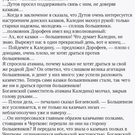
…Дутов просил поддерживать связь с ним, не доверяя
казакам…
…Когда в заключение я сказала, что Дутов очень интересуется
настроением донских казаков, Каледин махнул рукой: только
старики надежны, молодежь — сплошь большевики.
…полковник Дорофеев имел вид взволнованный:
— Ах, все казаки — большевики! Что думает Каледин, не
знаю. Вырежут нас в один прекрасный день, вот и конец…
— Пойдемте к Каледину, — предложил Дорофеев, — плохо с
донцами, очень плохо, не хотят драться против
большевиков…
Я спросила атамана, почему казаки не хотят драться за свой
же родной Дон? Он ответил, что слишком велика агитация
большевиков, и денег у них много: уже успели разложить
казачество. Теперь сами казаки большевиками стали, так чего
же им и драться против большевиков!
Богаевский (заместитель атамана Каледина) молчал, закрыв
голову руками…
— Плохи дела, — печально сказал Богаевский. — Большевизм
все усиливается, и не только на казачьих низах —
неблагополучно уже и наверху…
…Он интересовался главным образом казачьими полками,
стоящими в Черткове: перешли ли они на сторону
большевиков? Я передала все, что знала о казачьих полках в
Черткове, отличавшихся небывалой жестокостью. Богаевский