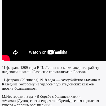
11 февраля 1899 года В.И. Ленин в ссылке завершил работу
над своей книгой «Развитие капитализма в России».
11 февраля (29 января) 1918 года — самоубийство атамана А.
Каледина, которому не удалось поднять донских казаков
против большевиков.
М.Нестерович-Берг «В борьбе с большевиками»:
«Атаман (Дутов) сказал ещё, что в Оренбурге вся городская
управа – сплошь большевики…